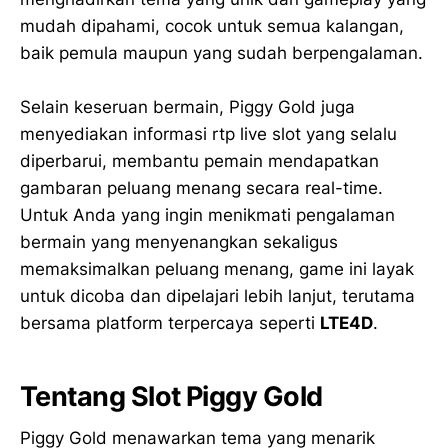
mudah dipahami, cocok untuk semua kalangan,
baik pemula maupun yang sudah berpengalaman.
Selain keseruan bermain, Piggy Gold juga
menyediakan informasi rtp live slot yang selalu
diperbarui, membantu pemain mendapatkan
gambaran peluang menang secara real-time.
Untuk Anda yang ingin menikmati pengalaman
bermain yang menyenangkan sekaligus
memaksimalkan peluang menang, game ini layak
untuk dicoba dan dipelajari lebih lanjut, terutama
bersama platform terpercaya seperti
LTE4D
.
Tentang Slot Piggy Gold
Piggy Gold menawarkan tema yang menarik