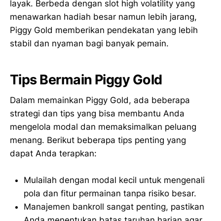
layak. Berbeda dengan slot high volatility yang
menawarkan hadiah besar namun lebih jarang,
Piggy Gold memberikan pendekatan yang lebih
stabil dan nyaman bagi banyak pemain.
Tips Bermain Piggy Gold
Dalam memainkan Piggy Gold, ada beberapa
strategi dan tips yang bisa membantu Anda
mengelola modal dan memaksimalkan peluang
menang. Berikut beberapa tips penting yang
dapat Anda terapkan:
Mulailah dengan modal kecil untuk mengenali
pola dan fitur permainan tanpa risiko besar.
Manajemen bankroll sangat penting, pastikan
Anda menentukan batas taruhan harian agar