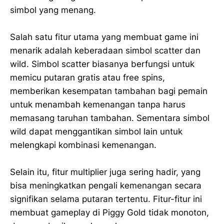
simbol yang menang.
Salah satu fitur utama yang membuat game ini
menarik adalah keberadaan simbol scatter dan
wild. Simbol scatter biasanya berfungsi untuk
memicu putaran gratis atau free spins,
memberikan kesempatan tambahan bagi pemain
untuk menambah kemenangan tanpa harus
memasang taruhan tambahan. Sementara simbol
wild dapat menggantikan simbol lain untuk
melengkapi kombinasi kemenangan.
Selain itu, fitur multiplier juga sering hadir, yang
bisa meningkatkan pengali kemenangan secara
signifikan selama putaran tertentu. Fitur-fitur ini
membuat gameplay di Piggy Gold tidak monoton,