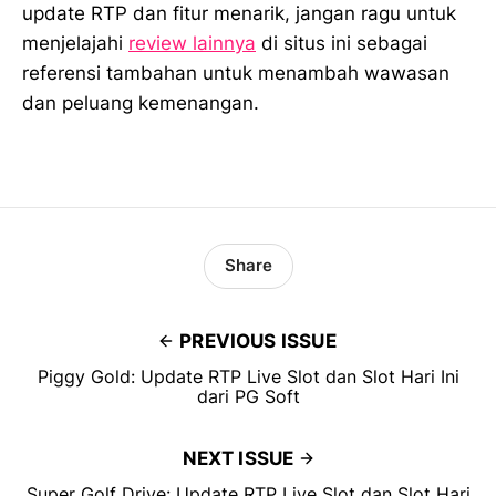
update RTP dan fitur menarik, jangan ragu untuk
menjelajahi
review lainnya
di situs ini sebagai
referensi tambahan untuk menambah wawasan
dan peluang kemenangan.
Share
PREVIOUS ISSUE
Piggy Gold: Update RTP Live Slot dan Slot Hari Ini
dari PG Soft
NEXT ISSUE
Super Golf Drive: Update RTP Live Slot dan Slot Hari