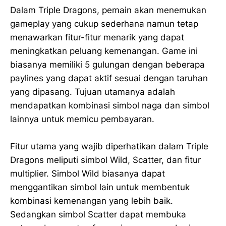
Dalam Triple Dragons, pemain akan menemukan
gameplay yang cukup sederhana namun tetap
menawarkan fitur-fitur menarik yang dapat
meningkatkan peluang kemenangan. Game ini
biasanya memiliki 5 gulungan dengan beberapa
paylines yang dapat aktif sesuai dengan taruhan
yang dipasang. Tujuan utamanya adalah
mendapatkan kombinasi simbol naga dan simbol
lainnya untuk memicu pembayaran.
Fitur utama yang wajib diperhatikan dalam Triple
Dragons meliputi simbol Wild, Scatter, dan fitur
multiplier. Simbol Wild biasanya dapat
menggantikan simbol lain untuk membentuk
kombinasi kemenangan yang lebih baik.
Sedangkan simbol Scatter dapat membuka