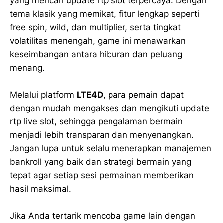
yang mencari update rtp slot terpercaya. Dengan
tema klasik yang memikat, fitur lengkap seperti
free spin, wild, dan multiplier, serta tingkat
volatilitas menengah, game ini menawarkan
keseimbangan antara hiburan dan peluang
menang.
Melalui platform
LTE4D
, para pemain dapat
dengan mudah mengakses dan mengikuti update
rtp live slot, sehingga pengalaman bermain
menjadi lebih transparan dan menyenangkan.
Jangan lupa untuk selalu menerapkan manajemen
bankroll yang baik dan strategi bermain yang
tepat agar setiap sesi permainan memberikan
hasil maksimal.
Jika Anda tertarik mencoba game lain dengan