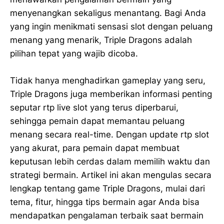
menyenangkan sekaligus menantang. Bagi Anda
yang ingin menikmati sensasi slot dengan peluang
menang yang menarik, Triple Dragons adalah
pilihan tepat yang wajib dicoba.
Tidak hanya menghadirkan gameplay yang seru,
Triple Dragons juga memberikan informasi penting
seputar rtp live slot yang terus diperbarui,
sehingga pemain dapat memantau peluang
menang secara real-time. Dengan update rtp slot
yang akurat, para pemain dapat membuat
keputusan lebih cerdas dalam memilih waktu dan
strategi bermain. Artikel ini akan mengulas secara
lengkap tentang game Triple Dragons, mulai dari
tema, fitur, hingga tips bermain agar Anda bisa
mendapatkan pengalaman terbaik saat bermain