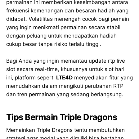
permainan ini memberikan keseimbangan antara
frekuensi kemenangan dan besaran hadiah yang
didapat. Volatilitas menengah cocok bagi pemain
yang ingin menikmati permainan secara stabil
dengan peluang untuk mendapatkan hadiah
cukup besar tanpa risiko terlalu tinggi.
Bagi Anda yang ingin memantau update rtp live
slot secara real-time, khususnya untuk slot hari
ini, platform seperti
LTE4D
menyediakan fitur yang
memudahkan dalam mengikuti perubahan RTP
dan tren permainan yang sedang berlangsung.
Tips Bermain Triple Dragons
Memainkan Triple Dragons tentu membutuhkan
strategi agar modal yang dimiliki bisa bertahan