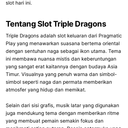
slot hari ini.
Tentang Slot Triple Dragons
Triple Dragons adalah slot keluaran dari Pragmatic
Play yang menawarkan suasana bertema oriental
dengan sentuhan naga sebagai ikon utama. Tema
ini membawa nuansa mistis dan keberuntungan
yang sangat erat kaitannya dengan budaya Asia
Timur. Visualnya yang penuh warna dan simbol-
simbol seperti naga dan permata memberikan
atmosfer yang hidup dan memikat.
Selain dari sisi grafis, musik latar yang digunakan
juga mendukung tema dengan memberikan ritme
yang membuat pemain semakin fokus dan