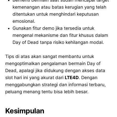
Berhenti bermain saat sudah mencapai target
kemenangan atau batas kerugian yang telah
ditentukan untuk menghindari keputusan
emosional.
Gunakan fitur demo jika tersedia untuk
mengenal mekanisme dan fitur khusus dalam
Day of Dead tanpa risiko kehilangan modal.
Tips di atas akan sangat membantu untuk
mengoptimalkan pengalaman bermain Day of
Dead, apalagi jika didukung dengan akses data
slot hari ini yang akurat dari
LTE4D
. Dengan
menggabungkan strategi dan informasi terbaru,
peluang menang tentu bisa lebih besar.
Kesimpulan