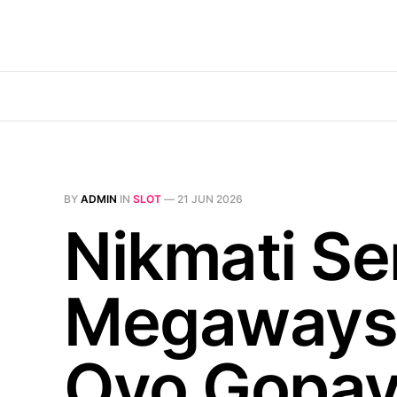
BY
ADMIN
IN
SLOT
—
21 JUN 2026
Nikmati Se
Megaways 
Ovo Gopa