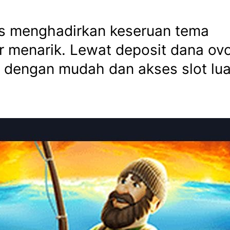
s menghadirkan keseruan tema
r menarik. Lewat deposit dana ov
i dengan mudah dan akses slot lua