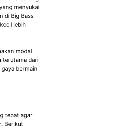
n yang menyukai
n di Big Bass
cil lebih
anakan modal
n terutama dari
n gaya bermain
 tepat agar
. Berikut