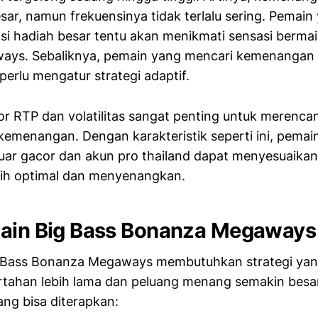
sar, namun frekuensinya tidak terlalu sering. Pemai
nsi hadiah besar tentu akan menikmati sensasi bermai
ys. Sebaliknya, pemain yang mencari kemenangan ke
perlu mengatur strategi adaptif.
r RTP dan volatilitas sangat penting untuk merenc
kemenangan. Dengan karakteristik seperti ini, pemai
luar gacor dan akun pro thailand dapat menyesuaika
bih optimal dan menyenangkan.
main Big Bass Bonanza Megaways
Bass Bonanza Megaways membutuhkan strategi yang
tahan lebih lama dan peluang menang semakin besar
ang bisa diterapkan: