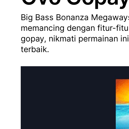
Big Bass Bonanza Megaway
memancing dengan fitur-fitu
gopay, nikmati permainan in
terbaik.