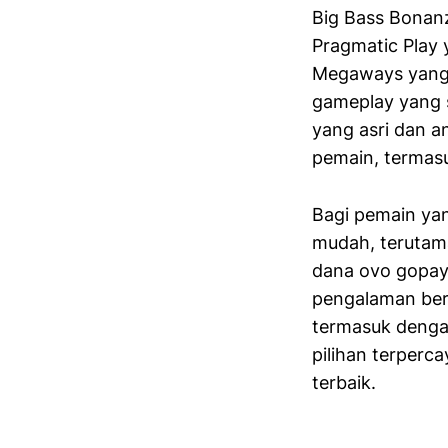
Big Bass Bonan
Pragmatic Play
Megaways yang 
gameplay yang 
yang asri dan a
pemain, termasu
Bagi pemain ya
mudah, terutam
dana ovo gopay,
pengalaman berm
termasuk dengan
pilihan terperc
terbaik.