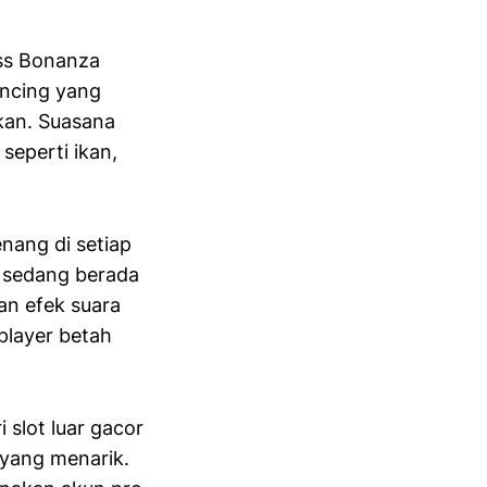
ss Bonanza
ancing yang
kan. Suasana
seperti ikan,
nang di setiap
 sedang berada
an efek suara
player betah
slot luar gacor
 yang menarik.