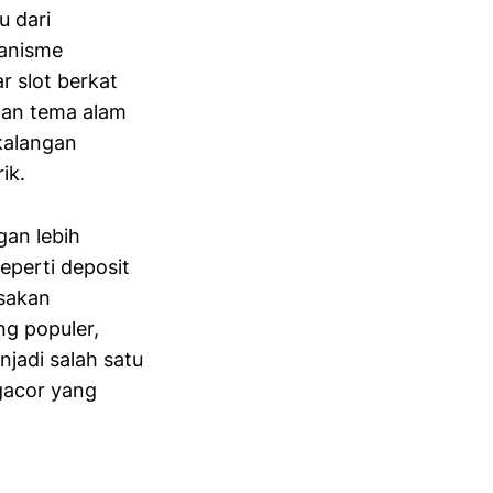
u dari
anisme
 slot berkat
gan tema alam
kalangan
ik.
an lebih
perti deposit
asakan
ng populer,
jadi salah satu
gacor yang