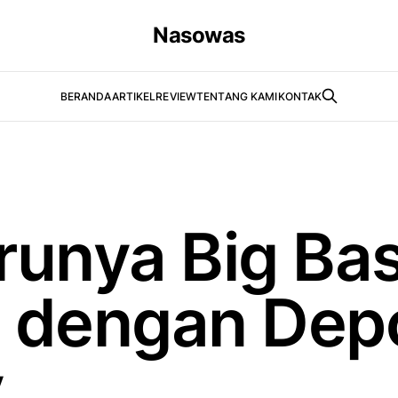
Nasowas
BERANDA
ARTIKEL
REVIEW
TENTANG KAMI
KONTAK
runya Big Ba
dengan Depo
y