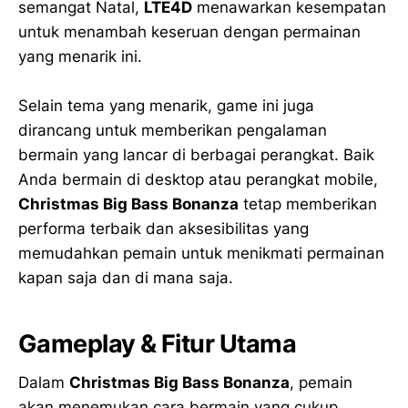
semangat Natal,
LTE4D
menawarkan kesempatan
untuk menambah keseruan dengan permainan
yang menarik ini.
Selain tema yang menarik, game ini juga
dirancang untuk memberikan pengalaman
bermain yang lancar di berbagai perangkat. Baik
Anda bermain di desktop atau perangkat mobile,
Christmas Big Bass Bonanza
tetap memberikan
performa terbaik dan aksesibilitas yang
memudahkan pemain untuk menikmati permainan
kapan saja dan di mana saja.
Gameplay & Fitur Utama
Dalam
Christmas Big Bass Bonanza
, pemain
akan menemukan cara bermain yang cukup