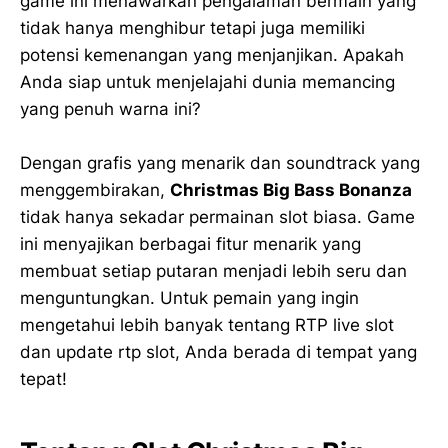
game ini menawarkan pengalaman bermain yang
tidak hanya menghibur tetapi juga memiliki
potensi kemenangan yang menjanjikan. Apakah
Anda siap untuk menjelajahi dunia memancing
yang penuh warna ini?
Dengan grafis yang menarik dan soundtrack yang
menggembirakan,
Christmas Big Bass Bonanza
tidak hanya sekadar permainan slot biasa. Game
ini menyajikan berbagai fitur menarik yang
membuat setiap putaran menjadi lebih seru dan
menguntungkan. Untuk pemain yang ingin
mengetahui lebih banyak tentang RTP live slot
dan update rtp slot, Anda berada di tempat yang
tepat!