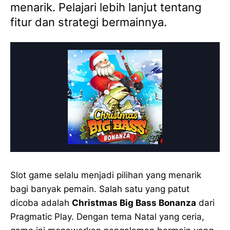
menarik. Pelajari lebih lanjut tentang
fitur dan strategi bermainnya.
Slot game selalu menjadi pilihan yang menarik
bagi banyak pemain. Salah satu yang patut
dicoba adalah
Christmas Big Bass Bonanza
dari
Pragmatic Play. Dengan tema Natal yang ceria,