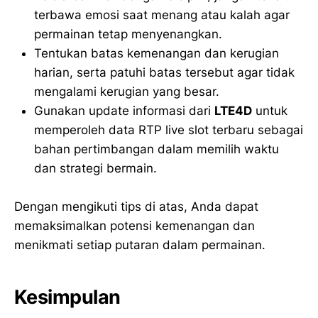
terbawa emosi saat menang atau kalah agar
permainan tetap menyenangkan.
Tentukan batas kemenangan dan kerugian
harian, serta patuhi batas tersebut agar tidak
mengalami kerugian yang besar.
Gunakan update informasi dari
LTE4D
untuk
memperoleh data RTP live slot terbaru sebagai
bahan pertimbangan dalam memilih waktu
dan strategi bermain.
Dengan mengikuti tips di atas, Anda dapat
memaksimalkan potensi kemenangan dan
menikmati setiap putaran dalam permainan.
Kesimpulan