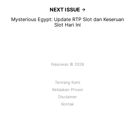
NEXT ISSUE
Mysterious Egypt: Update RTP Slot dan Keseruan
Slot Hari Ini
Nasowas © 2026
Tentang Kami
Kebijakan Privasi
Disclaimer
Kontak