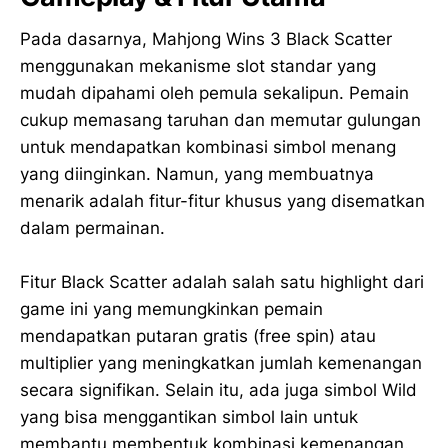
Pada dasarnya, Mahjong Wins 3 Black Scatter
menggunakan mekanisme slot standar yang
mudah dipahami oleh pemula sekalipun. Pemain
cukup memasang taruhan dan memutar gulungan
untuk mendapatkan kombinasi simbol menang
yang diinginkan. Namun, yang membuatnya
menarik adalah fitur-fitur khusus yang disematkan
dalam permainan.
Fitur Black Scatter adalah salah satu highlight dari
game ini yang memungkinkan pemain
mendapatkan putaran gratis (free spin) atau
multiplier yang meningkatkan jumlah kemenangan
secara signifikan. Selain itu, ada juga simbol Wild
yang bisa menggantikan simbol lain untuk
membantu membentuk kombinasi kemenangan.