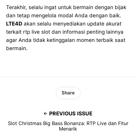
Terakhir, selalu ingat untuk bermain dengan bijak
dan tetap mengelola modal Anda dengan baik.
LTE4D
akan selalu menyediakan update akurat
terkait rtp live slot dan informasi penting lainnya
agar Anda tidak ketinggalan momen terbaik saat
bermain.
Share
PREVIOUS ISSUE
Slot Christmas Big Bass Bonanza: RTP Live dan Fitur
Menarik