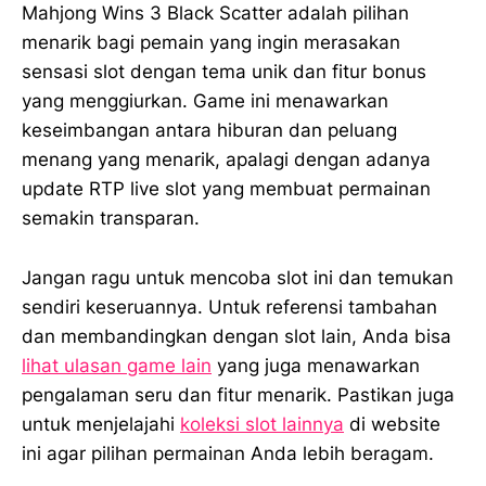
Mahjong Wins 3 Black Scatter adalah pilihan
menarik bagi pemain yang ingin merasakan
sensasi slot dengan tema unik dan fitur bonus
yang menggiurkan. Game ini menawarkan
keseimbangan antara hiburan dan peluang
menang yang menarik, apalagi dengan adanya
update RTP live slot yang membuat permainan
semakin transparan.
Jangan ragu untuk mencoba slot ini dan temukan
sendiri keseruannya. Untuk referensi tambahan
dan membandingkan dengan slot lain, Anda bisa
lihat ulasan game lain
yang juga menawarkan
pengalaman seru dan fitur menarik. Pastikan juga
untuk menjelajahi
koleksi slot lainnya
di website
ini agar pilihan permainan Anda lebih beragam.