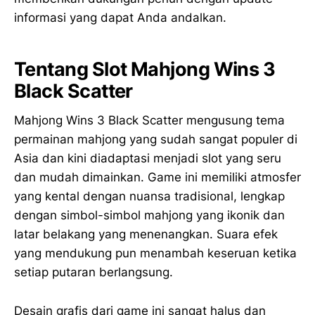
informasi yang dapat Anda andalkan.
Tentang Slot Mahjong Wins 3
Black Scatter
Mahjong Wins 3 Black Scatter mengusung tema
permainan mahjong yang sudah sangat populer di
Asia dan kini diadaptasi menjadi slot yang seru
dan mudah dimainkan. Game ini memiliki atmosfer
yang kental dengan nuansa tradisional, lengkap
dengan simbol-simbol mahjong yang ikonik dan
latar belakang yang menenangkan. Suara efek
yang mendukung pun menambah keseruan ketika
setiap putaran berlangsung.
Desain grafis dari game ini sangat halus dan