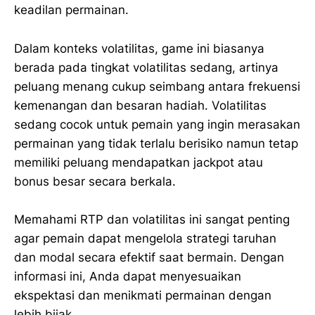
keadilan permainan.
Dalam konteks volatilitas, game ini biasanya
berada pada tingkat volatilitas sedang, artinya
peluang menang cukup seimbang antara frekuensi
kemenangan dan besaran hadiah. Volatilitas
sedang cocok untuk pemain yang ingin merasakan
permainan yang tidak terlalu berisiko namun tetap
memiliki peluang mendapatkan jackpot atau
bonus besar secara berkala.
Memahami RTP dan volatilitas ini sangat penting
agar pemain dapat mengelola strategi taruhan
dan modal secara efektif saat bermain. Dengan
informasi ini, Anda dapat menyesuaikan
ekspektasi dan menikmati permainan dengan
lebih bijak.