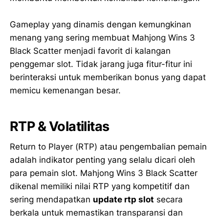
Gameplay yang dinamis dengan kemungkinan
menang yang sering membuat Mahjong Wins 3
Black Scatter menjadi favorit di kalangan
penggemar slot. Tidak jarang juga fitur-fitur ini
berinteraksi untuk memberikan bonus yang dapat
memicu kemenangan besar.
RTP & Volatilitas
Return to Player (RTP) atau pengembalian pemain
adalah indikator penting yang selalu dicari oleh
para pemain slot. Mahjong Wins 3 Black Scatter
dikenal memiliki nilai RTP yang kompetitif dan
sering mendapatkan
update rtp slot
secara
berkala untuk memastikan transparansi dan