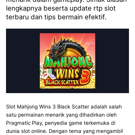
lengkapnya beserta update rtp slot
terbaru dan tips bermain efektif.
Slot Mahjong Wins 3 Black Scatter adalah salah
satu permainan menarik yang dihadirkan oleh
Pragmatic Play, penyedia game terkemuka di
dunia slot online. Dengan tema yang mengambil