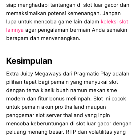
siap menghadapi tantangan di slot luar gacor dan
memaksimalkan potensi kemenangan. Jangan
lupa untuk mencoba game lain dalam
koleksi slot
lainnya
agar pengalaman bermain Anda semakin
beragam dan menyenangkan.
Kesimpulan
Extra Juicy Megaways dari Pragmatic Play adalah
pilihan tepat bagi pemain yang menyukai slot
dengan tema klasik buah namun mekanisme
modern dan fitur bonus melimpah. Slot ini cocok
untuk pemain akun pro thailand maupun
penggemar slot server thailand yang ingin
mencoba keberuntungan di slot luar gacor dengan
peluang menang besar. RTP dan volatilitas yang