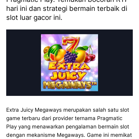
hari ini dan strategi bermain terbaik di
slot luar gacor ini.
Extra Juicy Megaways merupakan salah satu slot
game terbaru dari provider ternama Pragmatic
Play yang menawarkan pengalaman bermain slot
dengan mekanisme Megaways. Game ini memikat