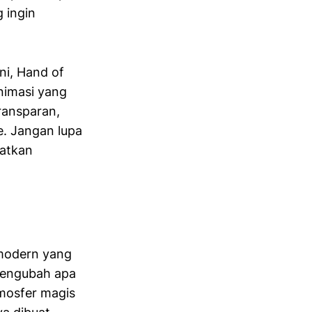
 ingin
ni, Hand of
animasi yang
ransparan,
. Jangan lupa
atkan
 modern yang
mengubah apa
mosfer magis