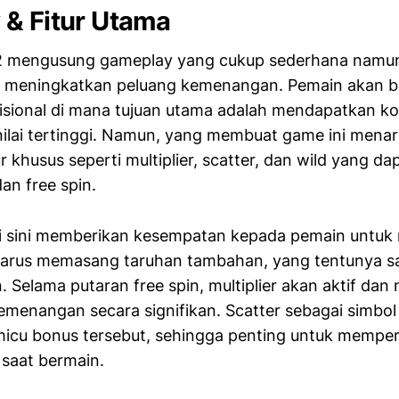
& Fitur Utama
2 mengusung gameplay yang cukup sederhana namu
at meningkatkan peluang kemenangan. Pemain akan 
disional di mana tujuan utama adalah mendapatkan k
ilai tertinggi. Namun, yang membuat game ini menar
ur khusus seperti multiplier, scatter, dan wild yang d
an free spin.
n di sini memberikan kesempatan kepada pemain untu
harus memasang taruhan tambahan, yang tentunya s
Selama putaran free spin, multiplier akan aktif dan
enangan secara signifikan. Scatter sebagai simbol
micu bonus tersebut, sehingga penting untuk mempe
saat bermain.