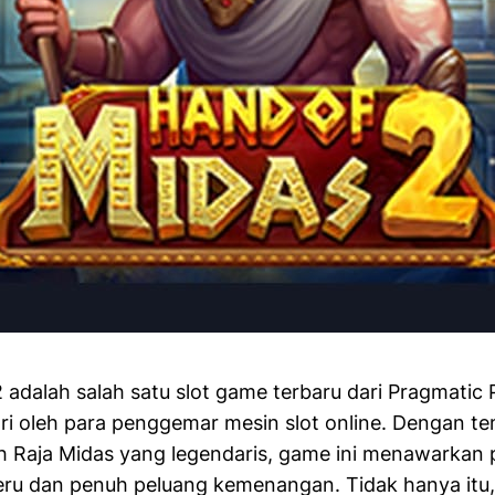
 adalah salah satu slot game terbaru dari Pragmatic P
i oleh para penggemar mesin slot online. Dengan te
ah Raja Midas yang legendaris, game ini menawarkan
ru dan penuh peluang kemenangan. Tidak hanya itu, 