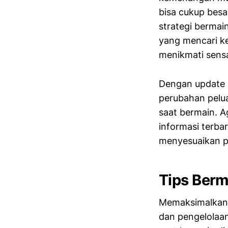
bisa cukup besa
strategi bermai
yang mencari ke
menikmati sensa
Dengan update r
perubahan pelua
saat bermain. A
informasi terbar
menyesuaikan pe
Tips Berm
Memaksimalkan 
dan pengelolaan