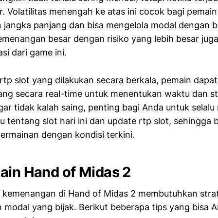
r. Volatilitas menengah ke atas ini cocok bagi pemain
n jangka panjang dan bisa mengelola modal dengan b
menangan besar dengan risiko yang lebih besar jug
si dari game ini.
tp slot yang dilakukan secara berkala, pemain dap
ng secara real-time untuk menentukan waktu dan str
gar tidak kalah saing, penting bagi Anda untuk selal
u tentang slot hari ini dan update rtp slot, sehingga 
rmainan dengan kondisi terkini.
ain Hand of Midas 2
kemenangan di Hand of Midas 2 membutuhkan strat
 modal yang bijak. Berikut beberapa tips yang bisa 