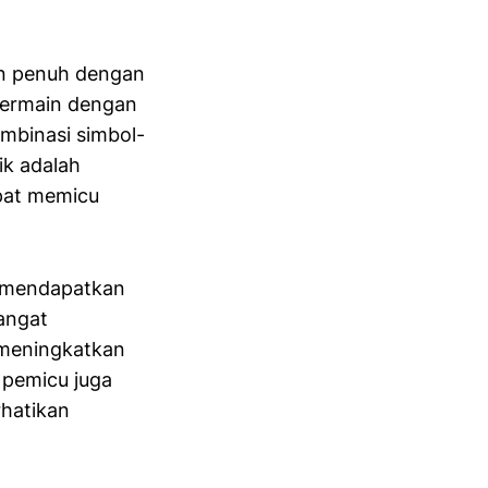
n penuh dengan
bermain dengan
ombinasi simbol-
ik adalah
apat memicu
k mendapatkan
angat
 meningkatkan
 pemicu juga
rhatikan