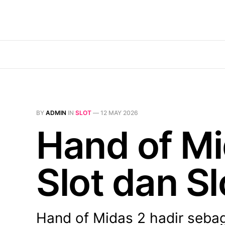
BY
ADMIN
IN
SLOT
—
12 MAY 2026
Hand of Mi
Slot dan Sl
Hand of Midas 2 hadir sebaga