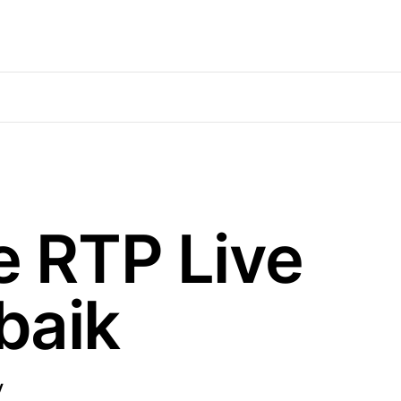
e RTP Live
rbaik
y