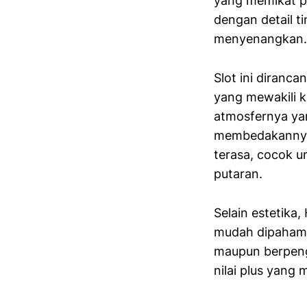
yang memikat pe
dengan detail t
menyenangkan.
Slot ini diranc
yang mewakili k
atmosfernya yan
membedakannya 
terasa, cocok u
putaran.
Selain estetik
mudah dipahami
maupun berpeng
nilai plus yang 