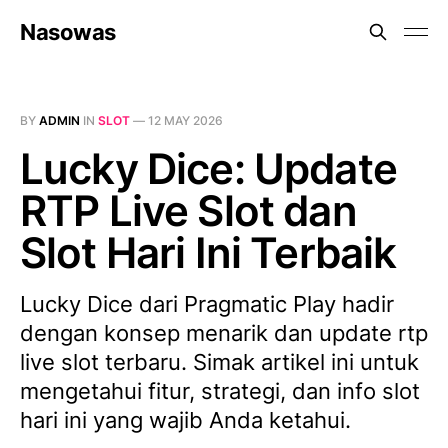
Nasowas
BY
ADMIN
IN
SLOT
—
12 MAY 2026
Lucky Dice: Update
RTP Live Slot dan
Slot Hari Ini Terbaik
Lucky Dice dari Pragmatic Play hadir
dengan konsep menarik dan update rtp
live slot terbaru. Simak artikel ini untuk
mengetahui fitur, strategi, dan info slot
hari ini yang wajib Anda ketahui.