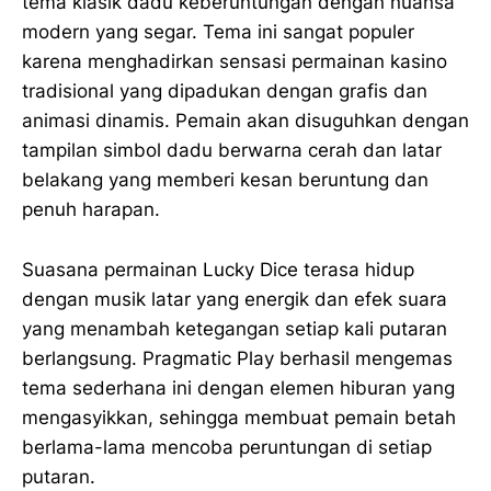
tema klasik dadu keberuntungan dengan nuansa
modern yang segar. Tema ini sangat populer
karena menghadirkan sensasi permainan kasino
tradisional yang dipadukan dengan grafis dan
animasi dinamis. Pemain akan disuguhkan dengan
tampilan simbol dadu berwarna cerah dan latar
belakang yang memberi kesan beruntung dan
penuh harapan.
Suasana permainan Lucky Dice terasa hidup
dengan musik latar yang energik dan efek suara
yang menambah ketegangan setiap kali putaran
berlangsung. Pragmatic Play berhasil mengemas
tema sederhana ini dengan elemen hiburan yang
mengasyikkan, sehingga membuat pemain betah
berlama-lama mencoba peruntungan di setiap
putaran.