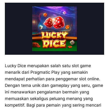
Lucky Dice merupakan salah satu slot game
menarik dari Pragmatic Play yang semakin
mendapat perhatian para penggemar slot online.
Dengan tema unik dan gameplay yang seru, game
ini menawarkan pengalaman bermain yang
memuaskan sekaligus peluang menang yang
kompetitif. Bagi para pemain yang sering mencari