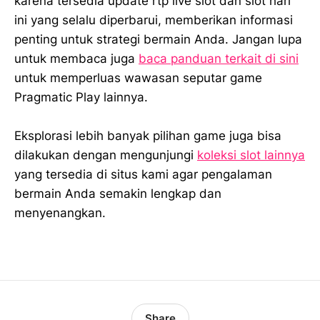
karena tersedia update rtp live slot dan slot hari
ini yang selalu diperbarui, memberikan informasi
penting untuk strategi bermain Anda. Jangan lupa
untuk membaca juga
baca panduan terkait di sini
untuk memperluas wawasan seputar game
Pragmatic Play lainnya.
Eksplorasi lebih banyak pilihan game juga bisa
dilakukan dengan mengunjungi
koleksi slot lainnya
yang tersedia di situs kami agar pengalaman
bermain Anda semakin lengkap dan
menyenangkan.
Share