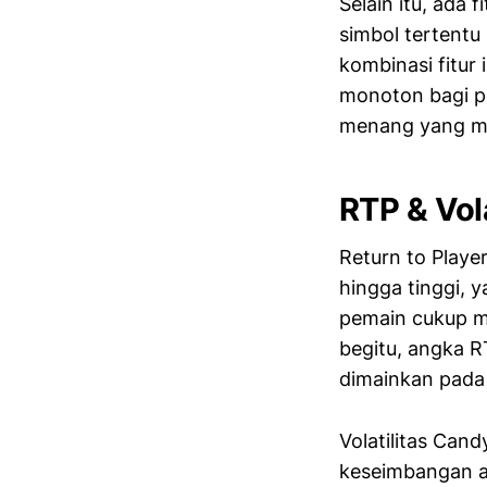
Selain itu, ada
simbol tertent
kombinasi fitur
monoton bagi p
menang yang me
RTP & Vola
Return to Playe
hingga tinggi, 
pemain cukup m
begitu, angka RT
dimainkan pada 
Volatilitas Can
keseimbangan a