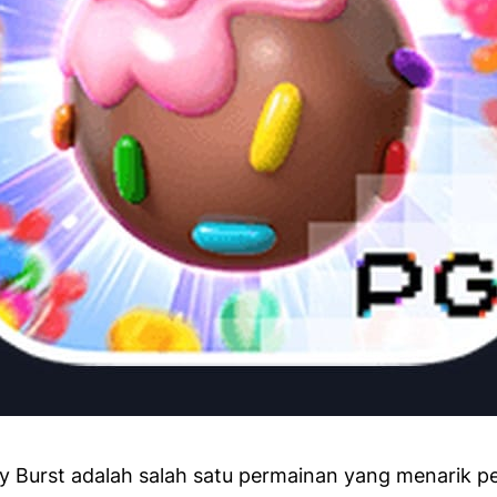
 Burst adalah salah satu permainan yang menarik pe