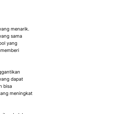
yang menarik.
 yang sama
bol yang
, memberi
ggantikan
 yang dapat
n bisa
 yang meningkat