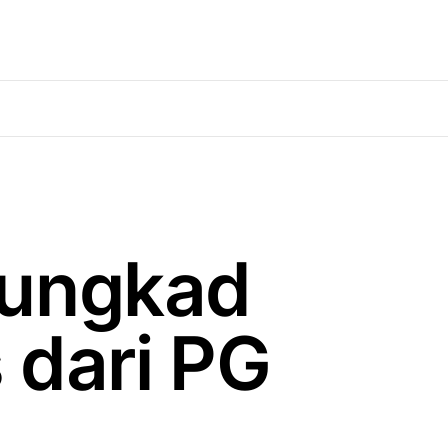
Rungkad
 dari PG