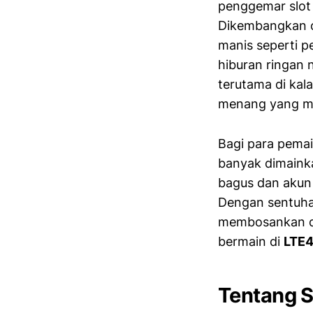
penggemar slot
Dikembangkan o
manis seperti 
hiburan ringan 
terutama di kal
menang yang me
Bagi para pemai
banyak dimainka
bagus dan akun 
Dengan sentuha
membosankan da
bermain di
LTE
Tentang S