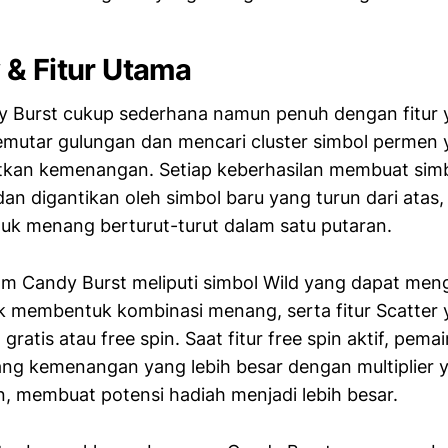
& Fitur Utama
 Burst cukup sederhana namun penuh dengan fitur 
mutar gulungan dan mencari cluster simbol permen
kan kemenangan. Setiap keberhasilan membuat sim
an digantikan oleh simbol baru yang turun dari atas
uk menang berturut-turut dalam satu putaran.
am Candy Burst meliputi simbol Wild yang dapat men
uk membentuk kombinasi menang, serta fitur Scatter
ratis atau free spin. Saat fitur free spin aktif, pemai
ang kemenangan yang lebih besar dengan multiplier
an, membuat potensi hadiah menjadi lebih besar.