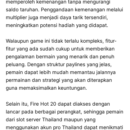
memperoleh kemenangan tanpa mengurangi
saldo taruhan. Penggandaan kemenangan melalui
multiplier juga menjadi daya tarik tersendiri,
meningkatkan potensi hadiah yang didapat.
Walaupun game ini tidak terlalu kompleks, fitur-
fitur yang ada sudah cukup untuk memberikan
pengalaman bermain yang menarik dan penuh
peluang. Dengan struktur paylines yang jelas,
pemain dapat lebih mudah memantau jalannya
permainan dan strategi yang akan diterapkan
guna memaksimalkan keuntungan.
Selain itu, Fire Hot 20 dapat diakses dengan
lancar pada berbagai perangkat, sehingga pemain
dari slot server Thailand maupun yang
menggunakan akun pro Thailand dapat menikmati