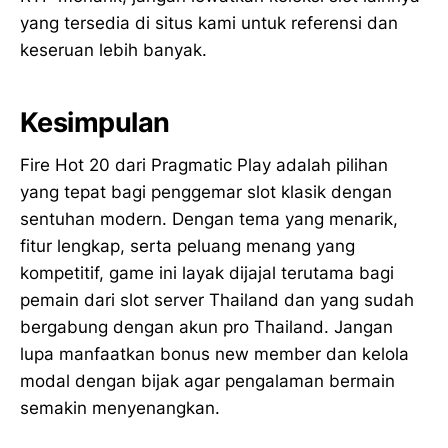
yang tersedia di situs kami untuk referensi dan
keseruan lebih banyak.
Kesimpulan
Fire Hot 20 dari Pragmatic Play adalah pilihan
yang tepat bagi penggemar slot klasik dengan
sentuhan modern. Dengan tema yang menarik,
fitur lengkap, serta peluang menang yang
kompetitif, game ini layak dijajal terutama bagi
pemain dari slot server Thailand dan yang sudah
bergabung dengan akun pro Thailand. Jangan
lupa manfaatkan bonus new member dan kelola
modal dengan bijak agar pengalaman bermain
semakin menyenangkan.