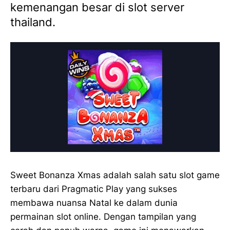
kemenangan besar di slot server
thailand.
Sweet Bonanza Xmas adalah salah satu slot game
terbaru dari Pragmatic Play yang sukses
membawa nuansa Natal ke dalam dunia
permainan slot online. Dengan tampilan yang