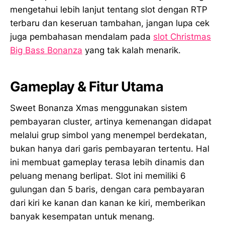
mengetahui lebih lanjut tentang slot dengan RTP
terbaru dan keseruan tambahan, jangan lupa cek
juga pembahasan mendalam pada
slot Christmas
Big Bass Bonanza
yang tak kalah menarik.
Gameplay & Fitur Utama
Sweet Bonanza Xmas menggunakan sistem
pembayaran cluster, artinya kemenangan didapat
melalui grup simbol yang menempel berdekatan,
bukan hanya dari garis pembayaran tertentu. Hal
ini membuat gameplay terasa lebih dinamis dan
peluang menang berlipat. Slot ini memiliki 6
gulungan dan 5 baris, dengan cara pembayaran
dari kiri ke kanan dan kanan ke kiri, memberikan
banyak kesempatan untuk menang.