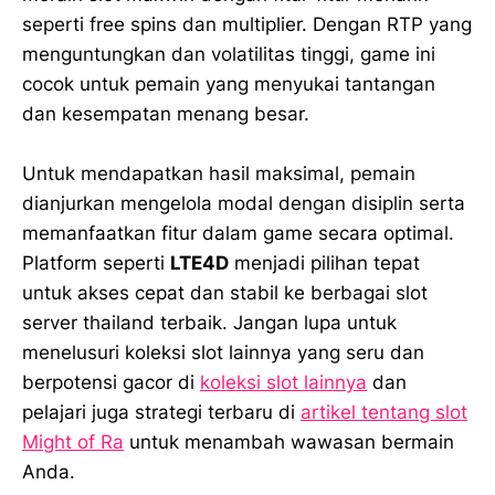
seperti free spins dan multiplier. Dengan RTP yang
menguntungkan dan volatilitas tinggi, game ini
cocok untuk pemain yang menyukai tantangan
dan kesempatan menang besar.
Untuk mendapatkan hasil maksimal, pemain
dianjurkan mengelola modal dengan disiplin serta
memanfaatkan fitur dalam game secara optimal.
Platform seperti
LTE4D
menjadi pilihan tepat
untuk akses cepat dan stabil ke berbagai slot
server thailand terbaik. Jangan lupa untuk
menelusuri koleksi slot lainnya yang seru dan
berpotensi gacor di
koleksi slot lainnya
dan
pelajari juga strategi terbaru di
artikel tentang slot
Might of Ra
untuk menambah wawasan bermain
Anda.