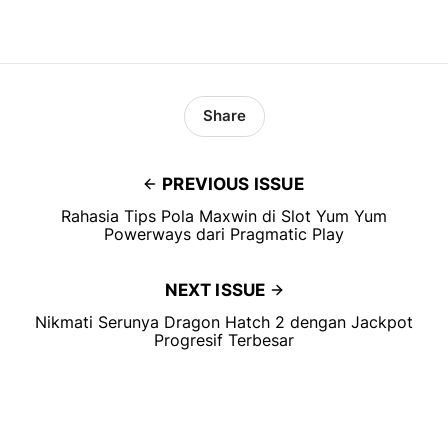
Share
PREVIOUS ISSUE
Rahasia Tips Pola Maxwin di Slot Yum Yum
Powerways dari Pragmatic Play
NEXT ISSUE
Nikmati Serunya Dragon Hatch 2 dengan Jackpot
Progresif Terbesar