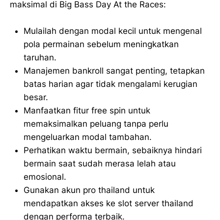
maksimal di Big Bass Day At the Races:
Mulailah dengan modal kecil untuk mengenal
pola permainan sebelum meningkatkan
taruhan.
Manajemen bankroll sangat penting, tetapkan
batas harian agar tidak mengalami kerugian
besar.
Manfaatkan fitur free spin untuk
memaksimalkan peluang tanpa perlu
mengeluarkan modal tambahan.
Perhatikan waktu bermain, sebaiknya hindari
bermain saat sudah merasa lelah atau
emosional.
Gunakan akun pro thailand untuk
mendapatkan akses ke slot server thailand
dengan performa terbaik.