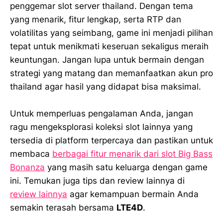
penggemar slot server thailand. Dengan tema
yang menarik, fitur lengkap, serta RTP dan
volatilitas yang seimbang, game ini menjadi pilihan
tepat untuk menikmati keseruan sekaligus meraih
keuntungan. Jangan lupa untuk bermain dengan
strategi yang matang dan memanfaatkan akun pro
thailand agar hasil yang didapat bisa maksimal.
Untuk memperluas pengalaman Anda, jangan
ragu mengeksplorasi koleksi slot lainnya yang
tersedia di platform terpercaya dan pastikan untuk
membaca
berbagai fitur menarik dari slot Big Bass
Bonanza
yang masih satu keluarga dengan game
ini. Temukan juga tips dan review lainnya di
review lainnya
agar kemampuan bermain Anda
semakin terasah bersama
LTE4D
.