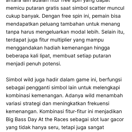
antara lain adalah fitur free spin yang dapat
memicu putaran gratis saat simbol scatter muncul
cukup banyak. Dengan free spin ini, pemain bisa
mendapatkan peluang tambahan untuk menang
tanpa harus mengeluarkan modal lebih. Selain itu,
terdapat juga fitur multiplier yang mampu
menggandakan hadiah kemenangan hingga
beberapa kali lipat, membuat setiap putaran
menjadi penuh potensi.
Simbol wild juga hadir dalam game ini, berfungsi
sebagai pengganti simbol lain untuk melengkapi
kombinasi kemenangan. Adanya wild menambah
variasi strategi dan meningkatkan frekuensi
kemenangan. Kombinasi fitur-fitur ini menjadikan
Big Bass Day At the Races sebagai slot luar gacor
yang tidak hanya seru, tetapi juga sangat