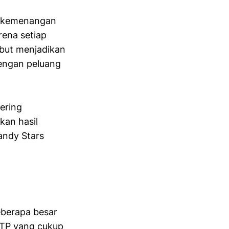
ar kemenangan
arena setiap
sebut menjadikan
dengan peluang
ering
kan hasil
andy Stars
eberapa besar
RTP yang cukup