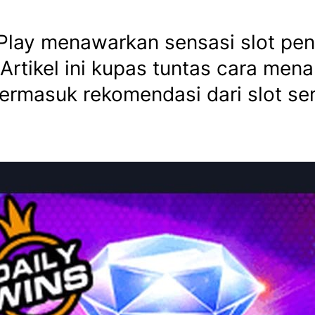
 Play menawarkan sensasi slot pe
Artikel ini kupas tuntas cara men
termasuk rekomendasi dari slot se