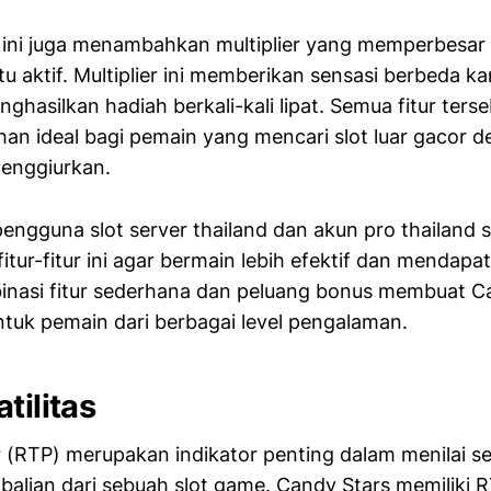
me ini juga menambahkan multiplier yang memperbes
ntu aktif. Multiplier ini memberikan sensasi berbeda k
ghasilkan hadiah berkali-kali lipat. Semua fitur ter
ihan ideal bagi pemain yang mencari slot luar gacor 
enggiurkan.
engguna slot server thailand dan akun pro thailand s
tur-fitur ini agar bermain lebih efektif dan mendapat
inasi fitur sederhana dan peluang bonus membuat C
tuk pemain dari berbagai level pengalaman.
tilitas
r (RTP) merupakan indikator penting dalam menilai s
alian dari sebuah slot game. Candy Stars memiliki 