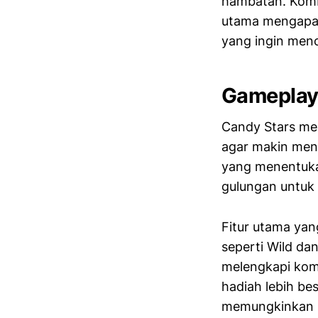
hambatan. Komb
utama mengapa s
yang ingin men
Gameplay 
Candy Stars me
agar makin mena
yang menentuka
gulungan untuk
Fitur utama yan
seperti Wild da
melengkapi kom
hadiah lebih be
memungkinkan p