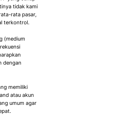
tinya tidak kami
rata-rata pasar,
 terkontrol.
ang (medium
frekuensi
harapkan
un dengan
ang memiliki
iland atau akun
 yang umum agar
epat.