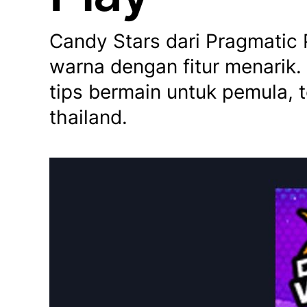
Candy Stars dari Pragmatic
warna dengan fitur menarik. 
tips bermain untuk pemula, 
thailand.