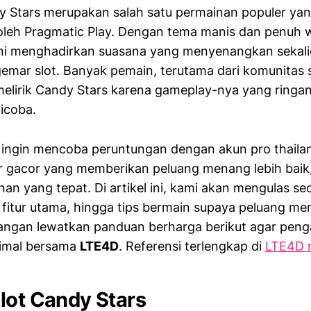
y Stars merupakan salah satu permainan populer ya
leh Pragmatic Play. Dengan tema manis dan penuh w
ni menghadirkan suasana yang menyenangkan sekal
emar slot. Banyak pemain, terutama dari komunitas s
 melirik Candy Stars karena gameplay-nya yang ringan
icoba.
 ingin mencoba peruntungan dengan akun pro thaila
ar gacor yang memberikan peluang menang lebih baik
ihan yang tepat. Di artikel ini, kami akan mengulas s
, fitur utama, hingga tips bermain supaya peluang m
 Jangan lewatkan panduan berharga berikut agar pen
imal bersama
LTE4D
. Referensi terlengkap di
LTE4D 
lot Candy Stars