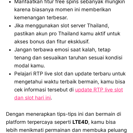
Manfaatkan fitur free spins sebanyak mungkin
karena biasanya momen ini memberikan
kemenangan terbesar.
Jika menggunakan slot server Thailand,
pastikan akun pro Thailand kamu aktif untuk
akses bonus dan fitur eksklusif.
Jangan terbawa emosi saat kalah, tetap
tenang dan sesuaikan taruhan sesuai kondisi
modal kamu.
Pelajari RTP live slot dan update terbaru untuk
mengetahui waktu terbaik bermain, kamu bisa
cek informasi tersebut di
update RTP live slot
dan slot hari ini
.
Dengan menerapkan tips-tips ini dan bermain di
platform terpercaya seperti
LTE4D
, kamu bisa
lebih menikmati permainan dan membuka peluang