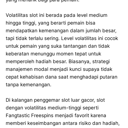
Volatilitas slot ini berada pada level medium
hingga tinggi, yang berarti pemain bisa
mendapatkan kemenangan dalam jumlah besar,
tapi tidak terlalu sering. Level volatilitas ini cocok
untuk pemain yang suka tantangan dan tidak
keberatan menunggu momen tepat untuk
memperoleh hadiah besar. Biasanya, strategi
manajemen modal menjadi kunci supaya tidak
cepat kehabisan dana saat menghadapi putaran
tanpa kemenangan.
Di kalangan penggemar slot luar gacor, slot
dengan volatilitas medium-tinggi seperti
Fangtastic Freespins menjadi favorit karena
memberi keseimbangan antara risiko dan hadiah,