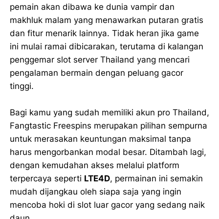
pemain akan dibawa ke dunia vampir dan
makhluk malam yang menawarkan putaran gratis
dan fitur menarik lainnya. Tidak heran jika game
ini mulai ramai dibicarakan, terutama di kalangan
penggemar slot server Thailand yang mencari
pengalaman bermain dengan peluang gacor
tinggi.
Bagi kamu yang sudah memiliki akun pro Thailand,
Fangtastic Freespins merupakan pilihan sempurna
untuk merasakan keuntungan maksimal tanpa
harus mengorbankan modal besar. Ditambah lagi,
dengan kemudahan akses melalui platform
terpercaya seperti
LTE4D
, permainan ini semakin
mudah dijangkau oleh siapa saja yang ingin
mencoba hoki di slot luar gacor yang sedang naik
daun.