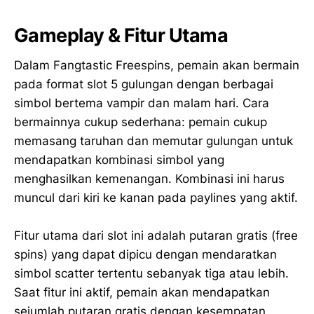
Gameplay & Fitur Utama
Dalam Fangtastic Freespins, pemain akan bermain
pada format slot 5 gulungan dengan berbagai
simbol bertema vampir dan malam hari. Cara
bermainnya cukup sederhana: pemain cukup
memasang taruhan dan memutar gulungan untuk
mendapatkan kombinasi simbol yang
menghasilkan kemenangan. Kombinasi ini harus
muncul dari kiri ke kanan pada paylines yang aktif.
Fitur utama dari slot ini adalah putaran gratis (free
spins) yang dapat dipicu dengan mendaratkan
simbol scatter tertentu sebanyak tiga atau lebih.
Saat fitur ini aktif, pemain akan mendapatkan
sejumlah putaran gratis dengan kesempatan