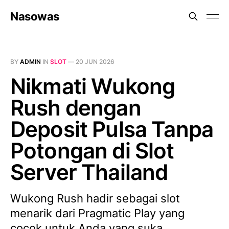
Nasowas
BY
ADMIN
IN
SLOT
—
20 JUN 2026
Nikmati Wukong
Rush dengan
Deposit Pulsa Tanpa
Potongan di Slot
Server Thailand
Wukong Rush hadir sebagai slot
menarik dari Pragmatic Play yang
cocok untuk Anda yang suka