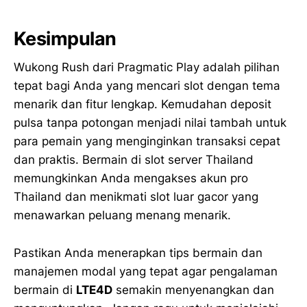
Kesimpulan
Wukong Rush dari Pragmatic Play adalah pilihan
tepat bagi Anda yang mencari slot dengan tema
menarik dan fitur lengkap. Kemudahan deposit
pulsa tanpa potongan menjadi nilai tambah untuk
para pemain yang menginginkan transaksi cepat
dan praktis. Bermain di slot server Thailand
memungkinkan Anda mengakses akun pro
Thailand dan menikmati slot luar gacor yang
menawarkan peluang menang menarik.
Pastikan Anda menerapkan tips bermain dan
manajemen modal yang tepat agar pengalaman
bermain di
LTE4D
semakin menyenangkan dan