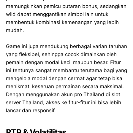
memungkinkan pemicu putaran bonus, sedangkan
wild dapat menggantikan simbol lain untuk
membentuk kombinasi kemenangan yang lebih
mudah.
Game ini juga mendukung berbagai varian taruhan
yang fleksibel, sehingga cocok dimainkan oleh
pemain dengan modal kecil maupun besar. Fitur
ini tentunya sangat membantu terutama bagi yang
mengelola modal dengan cermat agar tetap bisa
menikmati keseruan permainan secara maksimal.
Dengan menggunakan akun pro Thailand di slot
server Thailand, akses ke fitur-fitur ini bisa lebih
lancar dan responsif.
RTP & Volatilitas