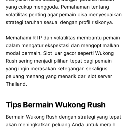
yang cukup menggoda. Pemahaman tentang
volatilitas penting agar pemain bisa menyesuaikan
strategi taruhan sesuai dengan profil risikonya.
Memahami RTP dan volatilitas membantu pemain
dalam mengatur ekspektasi dan mengoptimalkan
modal bermain. Slot luar gacor seperti Wukong
Rush sering menjadi pilihan tepat bagi pemain
yang ingin merasakan ketegangan sekaligus
peluang menang yang menarik dari slot server
Thailand.
Tips Bermain Wukong Rush
Bermain Wukong Rush dengan strategi yang tepat
akan meningkatkan peluang Anda untuk meraih