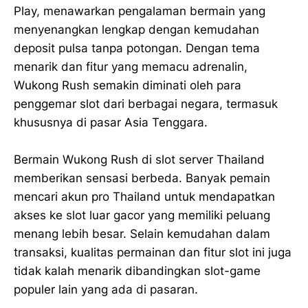
Play, menawarkan pengalaman bermain yang
menyenangkan lengkap dengan kemudahan
deposit pulsa tanpa potongan. Dengan tema
menarik dan fitur yang memacu adrenalin,
Wukong Rush semakin diminati oleh para
penggemar slot dari berbagai negara, termasuk
khususnya di pasar Asia Tenggara.
Bermain Wukong Rush di slot server Thailand
memberikan sensasi berbeda. Banyak pemain
mencari akun pro Thailand untuk mendapatkan
akses ke slot luar gacor yang memiliki peluang
menang lebih besar. Selain kemudahan dalam
transaksi, kualitas permainan dan fitur slot ini juga
tidak kalah menarik dibandingkan slot-game
populer lain yang ada di pasaran.