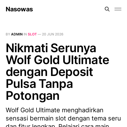
Nasowas
BY
ADMIN
IN
SLOT
—
20 JUN 2026
Nikmati Serunya
Wolf Gold Ultimate
dengan Deposit
Pulsa Tanpa
Potongan
Wolf Gold Ultimate menghadirkan
sensasi bermain slot dengan tema seru
dan fitur lengkap. Pelajari cara main