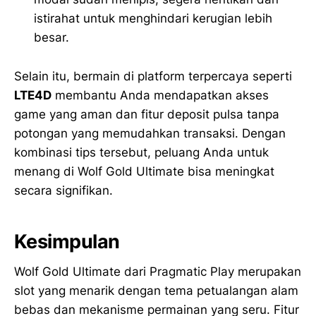
istirahat untuk menghindari kerugian lebih
besar.
Selain itu, bermain di platform terpercaya seperti
LTE4D
membantu Anda mendapatkan akses
game yang aman dan fitur deposit pulsa tanpa
potongan yang memudahkan transaksi. Dengan
kombinasi tips tersebut, peluang Anda untuk
menang di Wolf Gold Ultimate bisa meningkat
secara signifikan.
Kesimpulan
Wolf Gold Ultimate dari Pragmatic Play merupakan
slot yang menarik dengan tema petualangan alam
bebas dan mekanisme permainan yang seru. Fitur