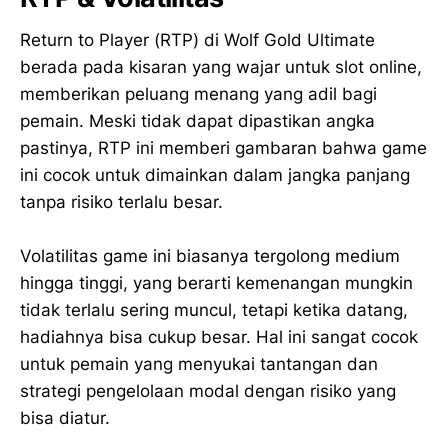
Return to Player (RTP) di Wolf Gold Ultimate
berada pada kisaran yang wajar untuk slot online,
memberikan peluang menang yang adil bagi
pemain. Meski tidak dapat dipastikan angka
pastinya, RTP ini memberi gambaran bahwa game
ini cocok untuk dimainkan dalam jangka panjang
tanpa risiko terlalu besar.
Volatilitas game ini biasanya tergolong medium
hingga tinggi, yang berarti kemenangan mungkin
tidak terlalu sering muncul, tetapi ketika datang,
hadiahnya bisa cukup besar. Hal ini sangat cocok
untuk pemain yang menyukai tantangan dan
strategi pengelolaan modal dengan risiko yang
bisa diatur.