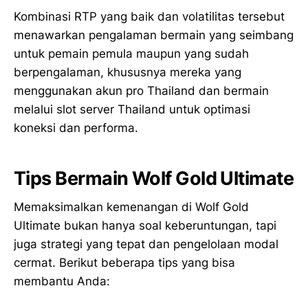
Kombinasi RTP yang baik dan volatilitas tersebut
menawarkan pengalaman bermain yang seimbang
untuk pemain pemula maupun yang sudah
berpengalaman, khususnya mereka yang
menggunakan akun pro Thailand dan bermain
melalui slot server Thailand untuk optimasi
koneksi dan performa.
Tips Bermain Wolf Gold Ultimate
Memaksimalkan kemenangan di Wolf Gold
Ultimate bukan hanya soal keberuntungan, tapi
juga strategi yang tepat dan pengelolaan modal
cermat. Berikut beberapa tips yang bisa
membantu Anda: