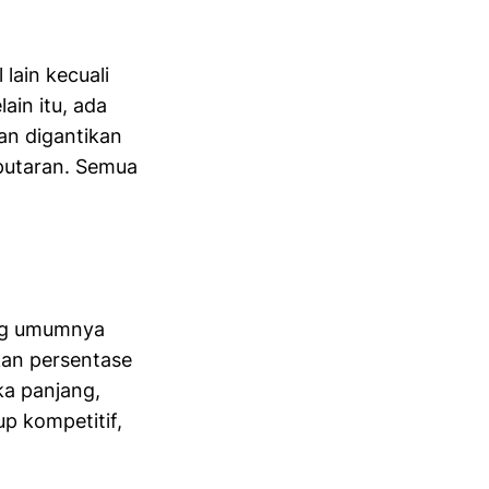
lain kecuali
in itu, ada
an digantikan
putaran. Semua
ang umumnya
kan persentase
ka panjang,
p kompetitif,