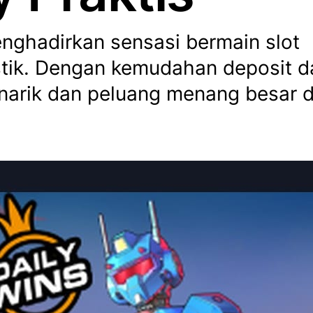
hadirkan sensasi bermain slot
stik. Dengan kemudahan deposit 
narik dan peluang menang besar di