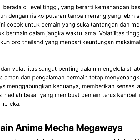
 ini berada di level tinggi, yang berarti kemenangan be
n dengan risiko putaran tanpa menang yang lebih ser
as ini cocok untuk pemain yang suka tantangan dan 
uk bermain dalam jangka waktu lama. Volatilitas tingg
akun pro thailand yang mencari keuntungan maksimal d
n volatilitas sangat penting dalam mengelola strat
ap aman dan pengalaman bermain tetap menyenangk
s menggabungkan keduanya, memberikan sensasi a
nsi hadiah besar yang membuat pemain terus kembal
mereka.
main Anime Mecha Megaways