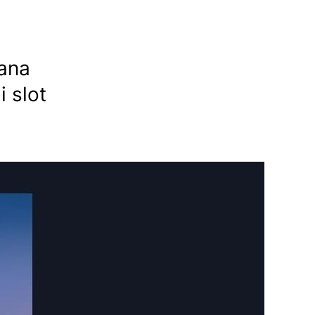
dana
 slot