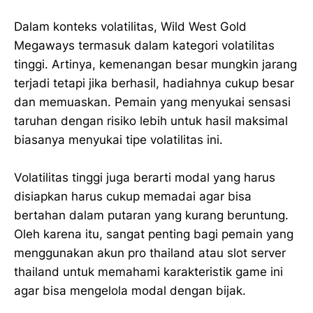
Dalam konteks volatilitas, Wild West Gold
Megaways termasuk dalam kategori volatilitas
tinggi. Artinya, kemenangan besar mungkin jarang
terjadi tetapi jika berhasil, hadiahnya cukup besar
dan memuaskan. Pemain yang menyukai sensasi
taruhan dengan risiko lebih untuk hasil maksimal
biasanya menyukai tipe volatilitas ini.
Volatilitas tinggi juga berarti modal yang harus
disiapkan harus cukup memadai agar bisa
bertahan dalam putaran yang kurang beruntung.
Oleh karena itu, sangat penting bagi pemain yang
menggunakan akun pro thailand atau slot server
thailand untuk memahami karakteristik game ini
agar bisa mengelola modal dengan bijak.