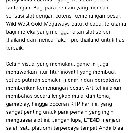
tantangan. Bagi para pemain yang mencari
sensasi slot dengan potensi kemenangan besar,
Wild West Gold Megaways patut dicoba, terutama
bagi mereka yang menggunakan slot server
thailand dan mencari akun pro thailand untuk hasil
terbaik.
Selain visual yang memukau, game ini juga
menawarkan fitur-fitur inovatif yang membuat
setiap putaran semakin menarik dan berpotensi
memberikan kemenangan besar. Artikel ini akan
membahas secara lengkap mulai dari tema,
gameplay, hingga bocoran RTP hari ini, yang
sangat penting untuk para pemain yang ingin
menguasai slot ini. Jangan lupa,
LTE4D
menjadi
salah satu platform terpercaya tempat Anda bisa