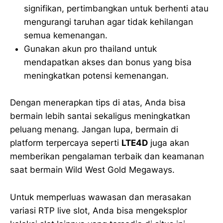
signifikan, pertimbangkan untuk berhenti atau
mengurangi taruhan agar tidak kehilangan
semua kemenangan.
Gunakan akun pro thailand untuk
mendapatkan akses dan bonus yang bisa
meningkatkan potensi kemenangan.
Dengan menerapkan tips di atas, Anda bisa
bermain lebih santai sekaligus meningkatkan
peluang menang. Jangan lupa, bermain di
platform terpercaya seperti
LTE4D
juga akan
memberikan pengalaman terbaik dan keamanan
saat bermain Wild West Gold Megaways.
Untuk memperluas wawasan dan merasakan
variasi RTP live slot, Anda bisa mengeksplor