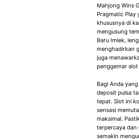
Mahjong Wins Go
Pragmatic Play 
khususnya di ka
mengusung tema
Baru Imlek, len
menghadirkan g
juga menawarka
penggemar slot 
Bagi Anda yang
deposit pulsa t
tepat. Slot ini
sensasi memuta
maksimal. Past
terpercaya dan
semakin mengu