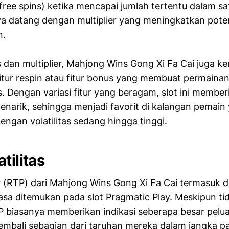
free spins) ketika mencapai jumlah tertentu dalam sa
nya datang dengan multiplier yang meningkatkan po
n.
ns dan multiplier, Mahjong Wins Gong Xi Fa Cai juga 
tur respin atau fitur bonus yang membuat permaina
. Dengan variasi fitur yang beragam, slot ini membe
arik, sehingga menjadi favorit di kalangan pemain
dengan volatilitas sedang hingga tinggi.
tilitas
r (RTP) dari Mahjong Wins Gong Xi Fa Cai termasuk d
asa ditemukan pada slot Pragmatic Play. Meskipun t
P biasanya memberikan indikasi seberapa besar pel
bali sebagian dari taruhan mereka dalam jangka pa