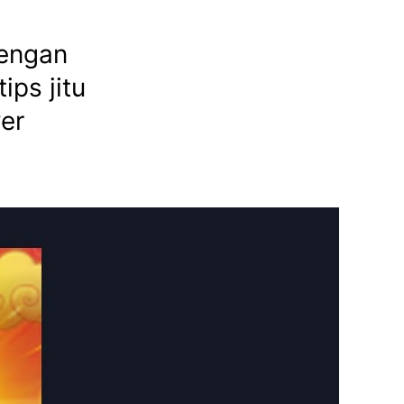
dengan
ips jitu
er