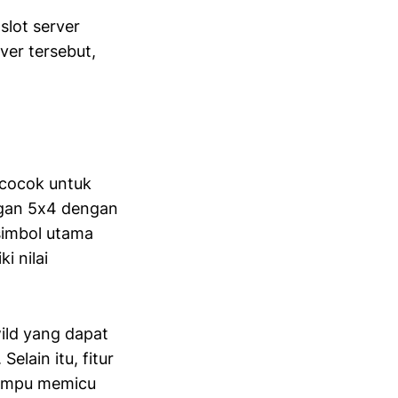
slot server
ver tersebut,
 cocok untuk
ngan 5x4 dengan
imbol utama
i nilai
ild yang dapat
lain itu, fitur
mampu memicu