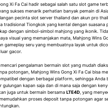
ng Xi Fa Cai hadir sebagai salah satu slot game terb
yang sukses menarik perhatian banyak pemain di Asi
langan pecinta slot server thailand dan akun pro thai
 tradisional Tiongkok yang kental dengan suasana
gkap dengan simbol-simbol mahjong yang ikonik. Tid
aya visual yang memanjakan mata, Mahjong Wins Go
n gameplay seru yang membuatnya layak untuk dico
luar gacor.
 mencari pengalaman bermain slot yang mudah diak
anpa potongan, Mahjong Wins Gong Xi Fa Cai bisa men
 kompatibel dengan berbagai platform, sehingga Anda 
r gulungan kapan saja dan di mana saja dengan ke
ikan juga untuk bermain bersama
LTE4D
, yang menye
 memudahkan proses deposit tanpa potongan agar se
ntungkan.