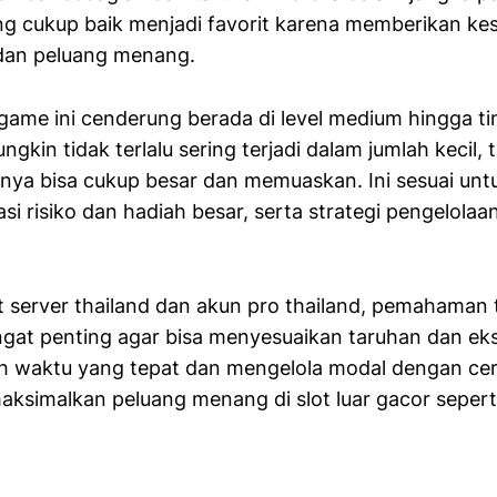
g cukup baik menjadi favorit karena memberikan k
 dan peluang menang.
 game ini cenderung berada di level medium hingga tin
in tidak terlalu sering terjadi dalam jumlah kecil, t
nya bisa cukup besar dan memuaskan. Ini sesuai un
si risiko dan hadiah besar, serta strategi pengelola
t server thailand dan akun pro thailand, pemahaman 
 sangat penting agar bisa menyesuaikan taruhan dan ek
ih waktu yang tepat dan mengelola modal dengan ce
simalkan peluang menang di slot luar gacor sepert