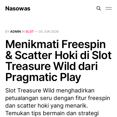
Nasowas
BY
ADMIN
IN
SLOT
—
30 JUN 2026
Menikmati Freespin
& Scatter Hoki di Slot
Treasure Wild dari
Pragmatic Play
Slot Treasure Wild menghadirkan
petualangan seru dengan fitur freespin
dan scatter hoki yang menarik.
Temukan tips bermain dan strategi