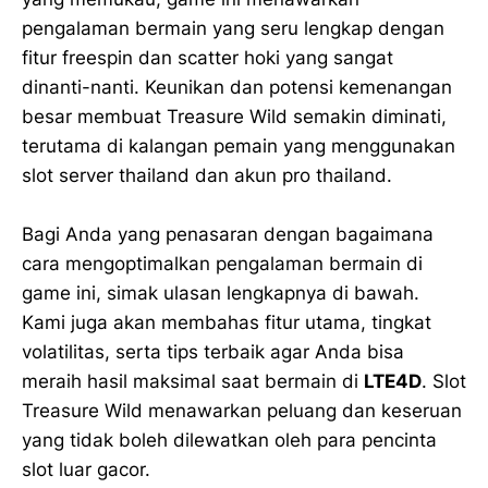
pengalaman bermain yang seru lengkap dengan
fitur freespin dan scatter hoki yang sangat
dinanti-nanti. Keunikan dan potensi kemenangan
besar membuat Treasure Wild semakin diminati,
terutama di kalangan pemain yang menggunakan
slot server thailand dan akun pro thailand.
Bagi Anda yang penasaran dengan bagaimana
cara mengoptimalkan pengalaman bermain di
game ini, simak ulasan lengkapnya di bawah.
Kami juga akan membahas fitur utama, tingkat
volatilitas, serta tips terbaik agar Anda bisa
meraih hasil maksimal saat bermain di
LTE4D
. Slot
Treasure Wild menawarkan peluang dan keseruan
yang tidak boleh dilewatkan oleh para pencinta
slot luar gacor.