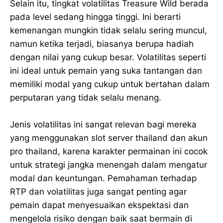
Selain itu, tingkat volatilitas Treasure Wild berada
pada level sedang hingga tinggi. Ini berarti
kemenangan mungkin tidak selalu sering muncul,
namun ketika terjadi, biasanya berupa hadiah
dengan nilai yang cukup besar. Volatilitas seperti
ini ideal untuk pemain yang suka tantangan dan
memiliki modal yang cukup untuk bertahan dalam
perputaran yang tidak selalu menang.
Jenis volatilitas ini sangat relevan bagi mereka
yang menggunakan slot server thailand dan akun
pro thailand, karena karakter permainan ini cocok
untuk strategi jangka menengah dalam mengatur
modal dan keuntungan. Pemahaman terhadap
RTP dan volatilitas juga sangat penting agar
pemain dapat menyesuaikan ekspektasi dan
mengelola risiko dengan baik saat bermain di