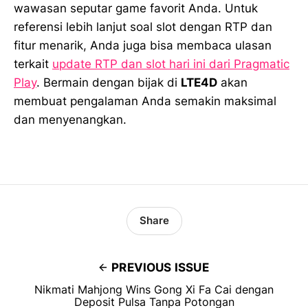
wawasan seputar game favorit Anda. Untuk
referensi lebih lanjut soal slot dengan RTP dan
fitur menarik, Anda juga bisa membaca ulasan
terkait
update RTP dan slot hari ini dari Pragmatic
Play
. Bermain dengan bijak di
LTE4D
akan
membuat pengalaman Anda semakin maksimal
dan menyenangkan.
Share
PREVIOUS ISSUE
Nikmati Mahjong Wins Gong Xi Fa Cai dengan
Deposit Pulsa Tanpa Potongan