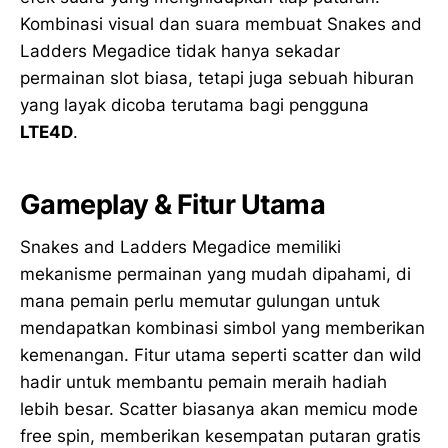
Kombinasi visual dan suara membuat Snakes and
Ladders Megadice tidak hanya sekadar
permainan slot biasa, tetapi juga sebuah hiburan
yang layak dicoba terutama bagi pengguna
LTE4D
.
Gameplay & Fitur Utama
Snakes and Ladders Megadice memiliki
mekanisme permainan yang mudah dipahami, di
mana pemain perlu memutar gulungan untuk
mendapatkan kombinasi simbol yang memberikan
kemenangan. Fitur utama seperti scatter dan wild
hadir untuk membantu pemain meraih hadiah
lebih besar. Scatter biasanya akan memicu mode
free spin, memberikan kesempatan putaran gratis