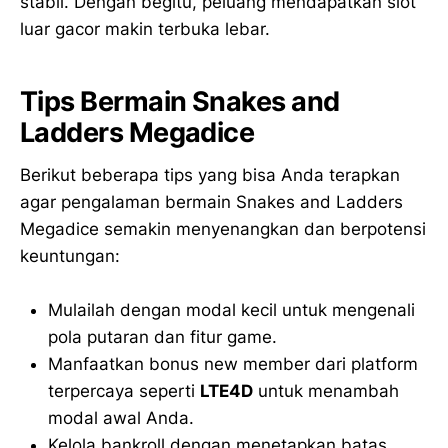
stabil. Dengan begitu, peluang mendapatkan slot
luar gacor makin terbuka lebar.
Tips Bermain Snakes and
Ladders Megadice
Berikut beberapa tips yang bisa Anda terapkan
agar pengalaman bermain Snakes and Ladders
Megadice semakin menyenangkan dan berpotensi
keuntungan:
Mulailah dengan modal kecil untuk mengenali
pola putaran dan fitur game.
Manfaatkan bonus new member dari platform
terpercaya seperti
LTE4D
untuk menambah
modal awal Anda.
Kelola bankroll dengan menetapkan batas