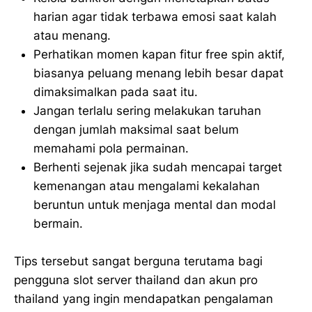
harian agar tidak terbawa emosi saat kalah
atau menang.
Perhatikan momen kapan fitur free spin aktif,
biasanya peluang menang lebih besar dapat
dimaksimalkan pada saat itu.
Jangan terlalu sering melakukan taruhan
dengan jumlah maksimal saat belum
memahami pola permainan.
Berhenti sejenak jika sudah mencapai target
kemenangan atau mengalami kekalahan
beruntun untuk menjaga mental dan modal
bermain.
Tips tersebut sangat berguna terutama bagi
pengguna slot server thailand dan akun pro
thailand yang ingin mendapatkan pengalaman