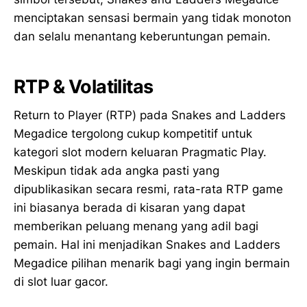
menciptakan sensasi bermain yang tidak monoton
dan selalu menantang keberuntungan pemain.
RTP & Volatilitas
Return to Player (RTP) pada Snakes and Ladders
Megadice tergolong cukup kompetitif untuk
kategori slot modern keluaran Pragmatic Play.
Meskipun tidak ada angka pasti yang
dipublikasikan secara resmi, rata-rata RTP game
ini biasanya berada di kisaran yang dapat
memberikan peluang menang yang adil bagi
pemain. Hal ini menjadikan Snakes and Ladders
Megadice pilihan menarik bagi yang ingin bermain
di slot luar gacor.