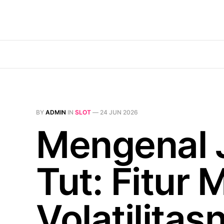
BY
ADMIN
IN
SLOT
—
24 JUN 2026
Mengenal 
Tut: Fitur
Volatilitas