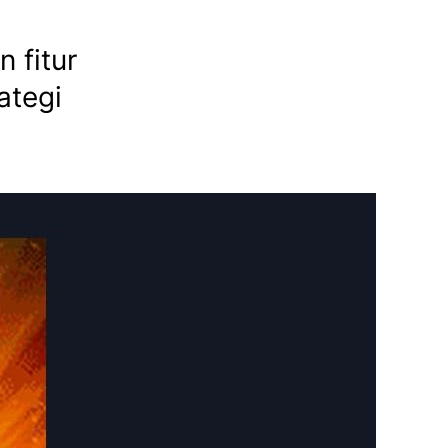
 fitur
ategi