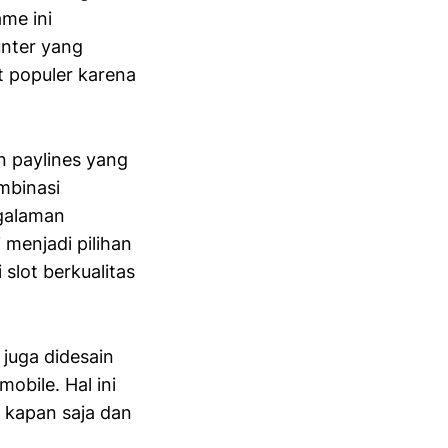
ame ini
nter yang
 populer karena
n paylines yang
mbinasi
ngalaman
 menjadi pilihan
slot berkualitas
 juga didesain
obile. Hal ini
 kapan saja dan