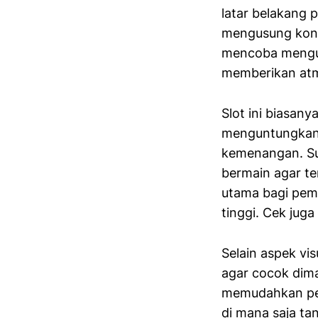
latar belakang p
mengusung kons
mencoba mengua
memberikan atm
Slot ini biasan
menguntungkan,
kemenangan. Su
bermain agar ter
utama bagi pema
tinggi. Cek juga
Selain aspek vi
agar cocok dima
memudahkan pem
di mana saja ta