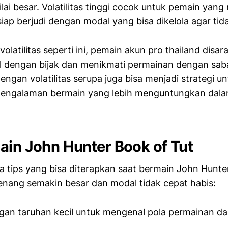
lai besar. Volatilitas tinggi cocok untuk pemain yan
iap berjudi dengan modal yang bisa dikelola agar tid
olatilitas seperti ini, pemain akun pro thailand disa
 dengan bijak dan menikmati permainan dengan saba
dengan volatilitas serupa juga bisa menjadi strategi u
engalaman bermain yang lebih menguntungkan dala
ain John Hunter Book of Tut
a tips yang bisa diterapkan saat bermain John Hunte
nang semakin besar dan modal tidak cepat habis:
gan taruhan kecil untuk mengenal pola permainan dan