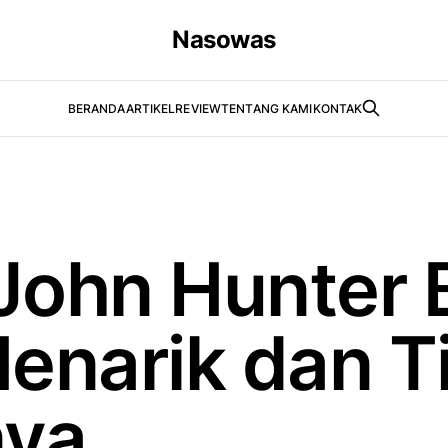
Nasowas
BERANDA
ARTIKEL
REVIEW
TENTANG KAMI
KONTAK
John Hunter 
 Menarik dan T
nya