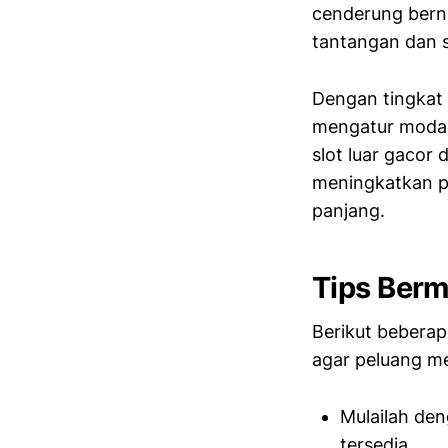
cenderung berni
tantangan dan s
Dengan tingkat v
mengatur modal
slot luar gacor 
meningkatkan p
panjang.
Tips Berm
Berikut beberap
agar peluang me
Mulailah den
tersedia.