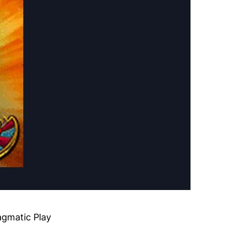
agmatic Play