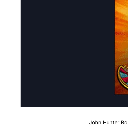
John Hunter Boo