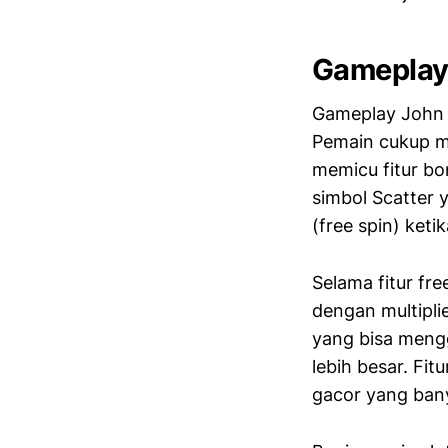
Gameplay 
Gameplay John 
Pemain cukup m
memicu fitur bo
simbol Scatter 
(free spin) keti
Selama fitur f
dengan multipli
yang bisa meng
lebih besar. Fit
gacor yang bany