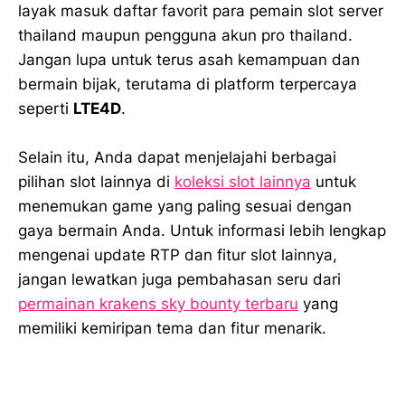
layak masuk daftar favorit para pemain slot server
thailand maupun pengguna akun pro thailand.
Jangan lupa untuk terus asah kemampuan dan
bermain bijak, terutama di platform terpercaya
seperti
LTE4D
.
Selain itu, Anda dapat menjelajahi berbagai
pilihan slot lainnya di
koleksi slot lainnya
untuk
menemukan game yang paling sesuai dengan
gaya bermain Anda. Untuk informasi lebih lengkap
mengenai update RTP dan fitur slot lainnya,
jangan lewatkan juga pembahasan seru dari
permainan krakens sky bounty terbaru
yang
memiliki kemiripan tema dan fitur menarik.