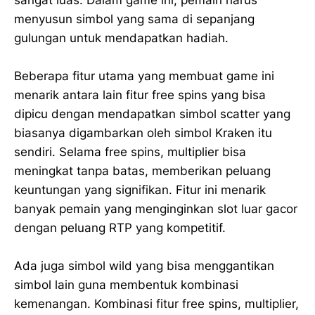
menyusun simbol yang sama di sepanjang
gulungan untuk mendapatkan hadiah.
Beberapa fitur utama yang membuat game ini
menarik antara lain fitur free spins yang bisa
dipicu dengan mendapatkan simbol scatter yang
biasanya digambarkan oleh simbol Kraken itu
sendiri. Selama free spins, multiplier bisa
meningkat tanpa batas, memberikan peluang
keuntungan yang signifikan. Fitur ini menarik
banyak pemain yang menginginkan slot luar gacor
dengan peluang RTP yang kompetitif.
Ada juga simbol wild yang bisa menggantikan
simbol lain guna membentuk kombinasi
kemenangan. Kombinasi fitur free spins, multiplier,