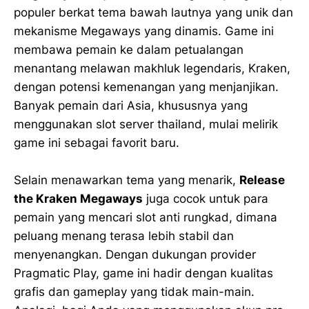
populer berkat tema bawah lautnya yang unik dan
mekanisme Megaways yang dinamis. Game ini
membawa pemain ke dalam petualangan
menantang melawan makhluk legendaris, Kraken,
dengan potensi kemenangan yang menjanjikan.
Banyak pemain dari Asia, khususnya yang
menggunakan slot server thailand, mulai melirik
game ini sebagai favorit baru.
Selain menawarkan tema yang menarik,
Release
the Kraken Megaways
juga cocok untuk para
pemain yang mencari slot anti rungkad, dimana
peluang menang terasa lebih stabil dan
menyenangkan. Dengan dukungan provider
Pragmatic Play, game ini hadir dengan kualitas
grafis dan gameplay yang tidak main-main.