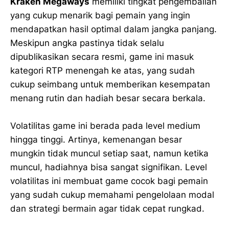
Kraken Megaways
memiliki tingkat pengembalian
yang cukup menarik bagi pemain yang ingin
mendapatkan hasil optimal dalam jangka panjang.
Meskipun angka pastinya tidak selalu
dipublikasikan secara resmi, game ini masuk
kategori RTP menengah ke atas, yang sudah
cukup seimbang untuk memberikan kesempatan
menang rutin dan hadiah besar secara berkala.
Volatilitas game ini berada pada level medium
hingga tinggi. Artinya, kemenangan besar
mungkin tidak muncul setiap saat, namun ketika
muncul, hadiahnya bisa sangat signifikan. Level
volatilitas ini membuat game cocok bagi pemain
yang sudah cukup memahami pengelolaan modal
dan strategi bermain agar tidak cepat rungkad.