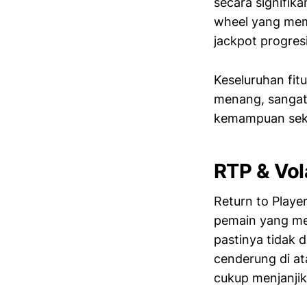
secara signifika
wheel yang me
jackpot progres
Keseluruhan fit
menang, sangat 
kemampuan seka
RTP & Vola
Return to Playe
pemain yang me
pastinya tidak 
cenderung di a
cukup menjanjik