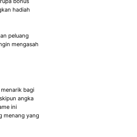
berupa bonus
kan hadiah
kan peluang
 ingin mengasah
 menarik bagi
skipun angka
ame ini
ng menang yang