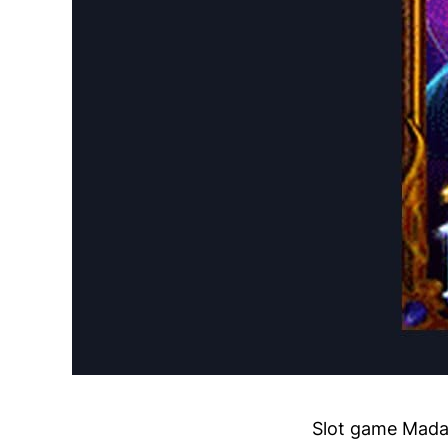
Slot game Mada