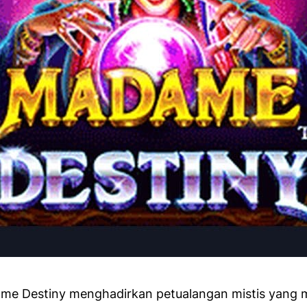
me Destiny menghadirkan petualangan mistis yang m