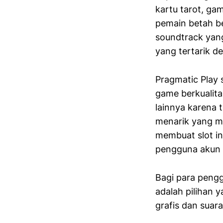
kartu tarot, ga
pemain betah b
soundtrack yan
yang tertarik de
Pragmatic Play 
game berkualita
lainnya karena 
menarik yang me
membuat slot in
pengguna akun p
Bagi para peng
adalah pilihan 
grafis dan suar