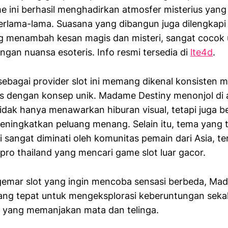
me ini berhasil menghadirkan atmosfer misterius ya
erlama-lama. Suasana yang dibangun juga dilengkap
g menambah kesan magis dan misteri, sangat cocok
ngan nuansa esoteris. Info resmi tersedia di
lte4d
.
sebagai provider slot ini memang dikenal konsisten 
s dengan konsep unik. Madame Destiny menonjol di a
tidak hanya menawarkan hiburan visual, tetapi juga be
ningkatkan peluang menang. Selain itu, tema yang ti
i sangat diminati oleh komunitas pemain dari Asia, t
ro thailand yang mencari game slot luar gacor.
gemar slot yang ingin mencoba sensasi berbeda, Ma
yang tepat untuk mengeksplorasi keberuntungan seka
a yang memanjakan mata dan telinga.