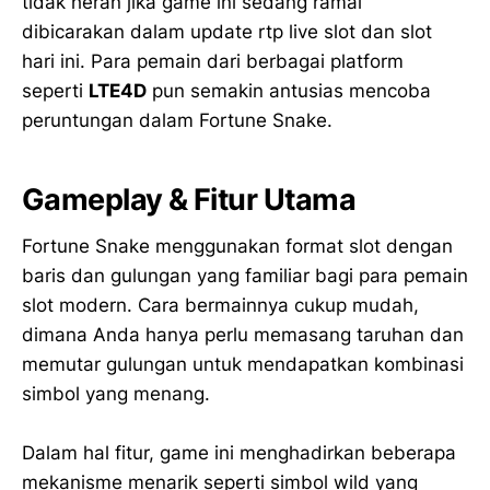
tidak heran jika game ini sedang ramai
dibicarakan dalam update rtp live slot dan slot
hari ini. Para pemain dari berbagai platform
seperti
LTE4D
pun semakin antusias mencoba
peruntungan dalam Fortune Snake.
Gameplay & Fitur Utama
Fortune Snake menggunakan format slot dengan
baris dan gulungan yang familiar bagi para pemain
slot modern. Cara bermainnya cukup mudah,
dimana Anda hanya perlu memasang taruhan dan
memutar gulungan untuk mendapatkan kombinasi
simbol yang menang.
Dalam hal fitur, game ini menghadirkan beberapa
mekanisme menarik seperti simbol wild yang