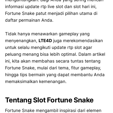
informasi update rtp live slot dan slot hari ini,
Fortune Snake patut menjadi pilihan utama di
daftar permainan Anda.
Tidak hanya menawarkan gameplay yang
menyenangkan,
LTE4D
juga merekomendasikan
untuk selalu mengikuti update rtp slot agar
peluang menang bisa lebih optimal. Dalam artikel
ini, kita akan membahas secara tuntas tentang
Fortune Snake, mulai dari tema, fitur gameplay,
hingga tips bermain yang dapat membantu Anda
memaksimalkan kemenangan.
Tentang Slot Fortune Snake
Fortune Snake mengambil inspirasi dari elemen