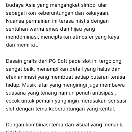
budaya Asia yang mengangkat simbol ular
sebagai ikon keberuntungan dan kekayaan.
Nuansa permainan ini terasa mistis dengan
sentuhan warna emas dan hijau yang
mendominasi, menciptakan atmosfer yang kaya
dan memikat.
Desain grafis dari PG Soft pada slot ini tergolong
sangat baik, menampilkan detail yang halus dan
efek animasi yang membuat setiap putaran terasa
hidup. Musik latar yang mengiringi juga membawa
suasana yang tenang namun penuh antisipasi,
cocok untuk pemain yang ingin merasakan sensasi
slot dengan tema keberuntungan yang kental.
Dengan kombinasi tema dan visual yang menarik,