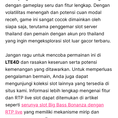
dengan gameplay seru dan fitur lengkap. Dengan
volatilitas menengah dan potensi cuan modal
receh, game ini sangat cocok dimainkan oleh
siapa saja, terutama penggemar slot server
thailand dan pemain dengan akun pro thailand
yang ingin mengeksplorasi slot luar gacor terbaru.
Jangan ragu untuk mencoba permainan ini di
LTE4D
dan rasakan keseruan serta potensi
kemenangan yang ditawarkan. Untuk memperluas
pengalaman bermain, Anda juga dapat
mengunjungi koleksi slot lainnya yang tersedia di
situs kami. Informasi lebih lengkap mengenai fitur
dan RTP live slot dapat ditemukan di artikel
seperti
serunya slot Big Bass Bonanza dengan
RTP live
yang memiliki mekanisme mirip dan