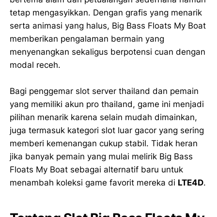
tetap mengasyikkan. Dengan grafis yang menarik
serta animasi yang halus, Big Bass Floats My Boat
memberikan pengalaman bermain yang
menyenangkan sekaligus berpotensi cuan dengan
modal receh.
Bagi penggemar slot server thailand dan pemain
yang memiliki akun pro thailand, game ini menjadi
pilihan menarik karena selain mudah dimainkan,
juga termasuk kategori slot luar gacor yang sering
memberi kemenangan cukup stabil. Tidak heran
jika banyak pemain yang mulai melirik Big Bass
Floats My Boat sebagai alternatif baru untuk
menambah koleksi game favorit mereka di
LTE4D
.