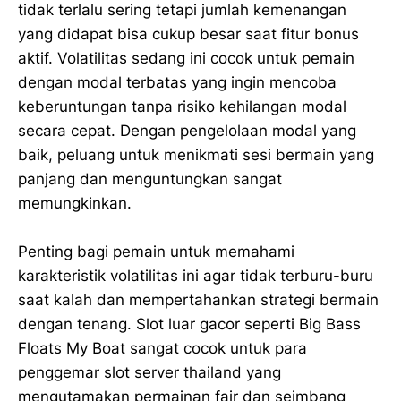
tidak terlalu sering tetapi jumlah kemenangan
yang didapat bisa cukup besar saat fitur bonus
aktif. Volatilitas sedang ini cocok untuk pemain
dengan modal terbatas yang ingin mencoba
keberuntungan tanpa risiko kehilangan modal
secara cepat. Dengan pengelolaan modal yang
baik, peluang untuk menikmati sesi bermain yang
panjang dan menguntungkan sangat
memungkinkan.
Penting bagi pemain untuk memahami
karakteristik volatilitas ini agar tidak terburu-buru
saat kalah dan mempertahankan strategi bermain
dengan tenang. Slot luar gacor seperti Big Bass
Floats My Boat sangat cocok untuk para
penggemar slot server thailand yang
mengutamakan permainan fair dan seimbang