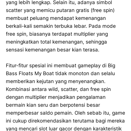
yang lebih lengkap. Selain itu, adanya simbol
scatter yang memicu putaran gratis (free spin)
membuat peluang mendapat kemenangan
berkali-kali semakin terbuka lebar. Pada mode
free spin, biasanya terdapat multiplier yang
meningkatkan total kemenangan, sehingga
sensasi kemenangan besar kian terasa.
Fitur-fitur spesial ini membuat gameplay di Big
Bass Floats My Boat tidak monoton dan selalu
memberikan kejutan yang menyenangkan.
Kombinasi antara wild, scatter, dan free spin
dengan multiplier menjadikan pengalaman
bermain kian seru dan berpotensi besar
memperbesar saldo pemain. Oleh sebab itu, game
ini cukup direkomendasikan terutama bagi mereka
yang mencari slot luar gacor dengan karakteristik