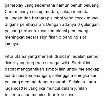
gameplay yang sederhana namun penuh peluang.
Cara mainnya cukup mudah, cukup memutar
gulungan dan berharap simbol yang cocok muncul
di garis pembayaran. Dengan adanya 6 gulungan,
peluang terbentuknya kombinasi pemenang
meningkat secara signifikan dibanding slot
lainnya.
Fitur utama yang menarik di slot ini adalah simbol
Joker yang berperan sebagai wild. Simbol ini
dapat menggantikan simbol lain untuk melengkapi
kombinasi kemenangan, sehingga meningkatkan
peluang menang dengan mudah. Selain itu, ada
juga scatter yang jika muncul dalam jumlah
tertentu akan memicu fitur free spin.