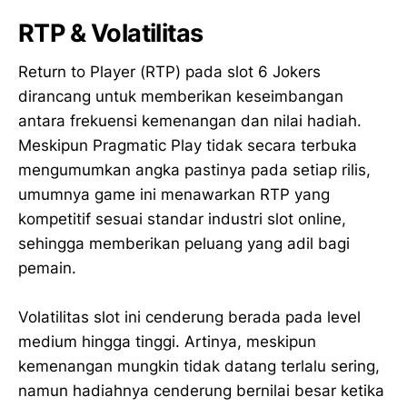
RTP & Volatilitas
Return to Player (RTP) pada slot 6 Jokers
dirancang untuk memberikan keseimbangan
antara frekuensi kemenangan dan nilai hadiah.
Meskipun Pragmatic Play tidak secara terbuka
mengumumkan angka pastinya pada setiap rilis,
umumnya game ini menawarkan RTP yang
kompetitif sesuai standar industri slot online,
sehingga memberikan peluang yang adil bagi
pemain.
Volatilitas slot ini cenderung berada pada level
medium hingga tinggi. Artinya, meskipun
kemenangan mungkin tidak datang terlalu sering,
namun hadiahnya cenderung bernilai besar ketika