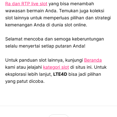
Ra dan RTP live slot
yang bisa menambah
wawasan bermain Anda. Temukan juga koleksi
slot lainnya untuk memperluas pilihan dan strategi
kemenangan Anda di dunia slot online.
Selamat mencoba dan semoga keberuntungan
selalu menyertai setiap putaran Anda!
Untuk panduan slot lainnya, kunjungi
Beranda
kami atau jelajahi
kategori slot
di situs ini. Untuk
eksplorasi lebih lanjut,
LTE4D
bisa jadi pilihan
yang patut dicoba.