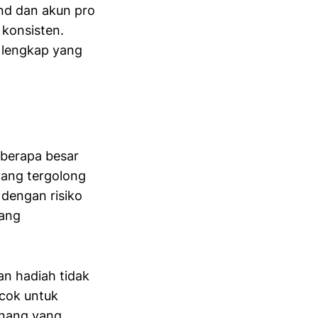
and dan akun pro
konsisten.
 lengkap yang
eberapa besar
yang tergolong
dengan risiko
yang
an hadiah tidak
ocok untuk
enang yang