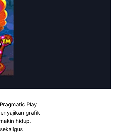
 Pragmatic Play
enyajikan grafik
makin hidup.
sekaligus