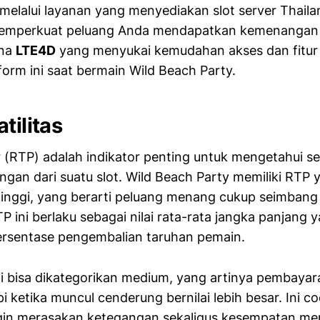
i melalui layanan yang menyediakan slot server Thail
memperkuat peluang Anda mendapatkan kemenangan 
una
LTE4D
yang menyukai kemudahan akses dan fitur
form ini saat bermain Wild Beach Party.
tilitas
r (RTP) adalah indikator penting untuk mengetahui s
gan dari suatu slot. Wild Beach Party memiliki RTP 
inggi, yang berarti peluang menang cukup seimbang 
P ini berlaku sebagai nilai rata-rata jangka panjang 
rsentase pengembalian taruhan pemain.
 ini bisa dikategorikan medium, yang artinya pembayar
api ketika muncul cenderung bernilai lebih besar. Ini c
gin merasakan ketegangan sekaligus kesempatan m