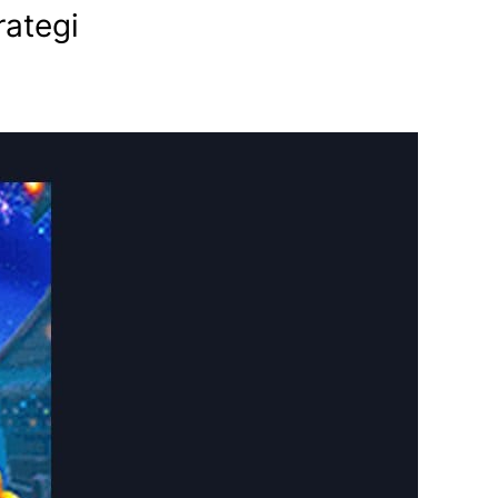
rategi