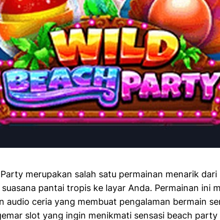
 Party merupakan salah satu permainan menarik dari
asana pantai tropis ke layar Anda. Permainan ini m
n audio ceria yang membuat pengalaman bermain se
emar slot yang ingin menikmati sensasi beach party 