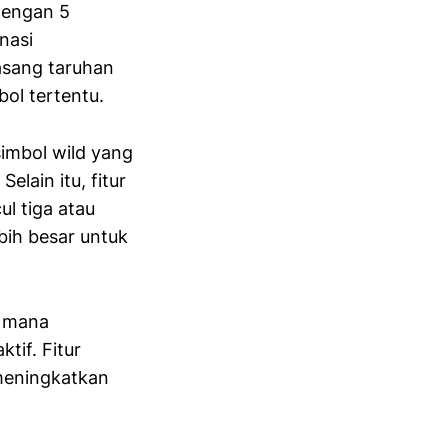
dengan 5
nasi
sang taruhan
ol tertentu.
imbol wild yang
lain itu, fitur
l tiga atau
ebih besar untuk
i mana
tif. Fitur
meningkatkan