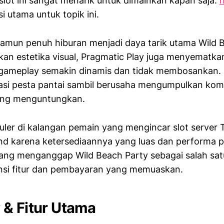
lot ini sangat menarik untuk dimainkan kapan saja.
h
i utama untuk topik ini.
amun penuh hiburan menjadi daya tarik utama Wild B
kan estetika visual, Pragmatic Play juga menyematkan
ameplay semakin dinamis dan tidak membosankan.
asi pesta pantai sambil berusaha mengumpulkan kom
ng menguntungkan.
opuler di kalangan pemain yang mengincar slot server 
and karena ketersediaannya yang luas dan performa 
yang menganggap Wild Beach Party sebagai salah satu
ensi fitur dan pembayaran yang memuaskan.
& Fitur Utama