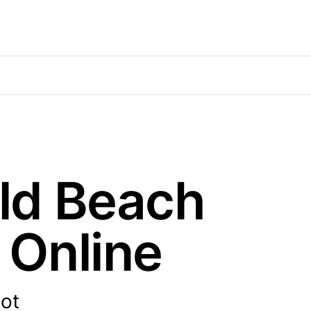
ild Beach
 Online
lot