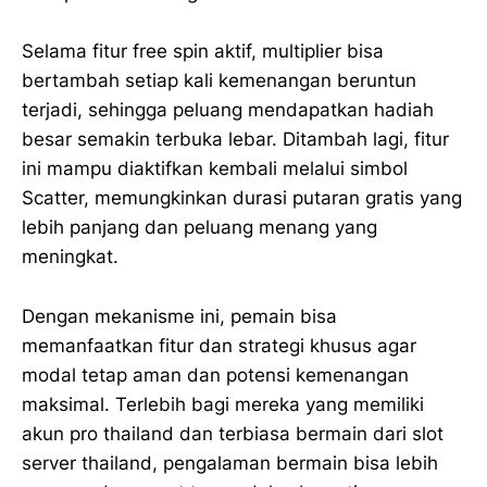
Selama fitur free spin aktif, multiplier bisa
bertambah setiap kali kemenangan beruntun
terjadi, sehingga peluang mendapatkan hadiah
besar semakin terbuka lebar. Ditambah lagi, fitur
ini mampu diaktifkan kembali melalui simbol
Scatter, memungkinkan durasi putaran gratis yang
lebih panjang dan peluang menang yang
meningkat.
Dengan mekanisme ini, pemain bisa
memanfaatkan fitur dan strategi khusus agar
modal tetap aman dan potensi kemenangan
maksimal. Terlebih bagi mereka yang memiliki
akun pro thailand dan terbiasa bermain dari slot
server thailand, pengalaman bermain bisa lebih