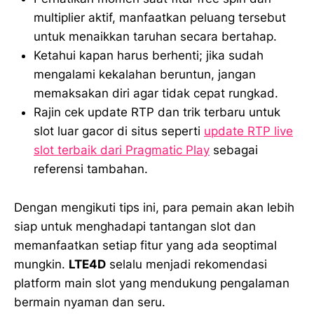
multiplier aktif, manfaatkan peluang tersebut
untuk menaikkan taruhan secara bertahap.
Ketahui kapan harus berhenti; jika sudah
mengalami kekalahan beruntun, jangan
memaksakan diri agar tidak cepat rungkad.
Rajin cek update RTP dan trik terbaru untuk
slot luar gacor di situs seperti
update RTP live
slot terbaik dari Pragmatic Play
sebagai
referensi tambahan.
Dengan mengikuti tips ini, para pemain akan lebih
siap untuk menghadapi tantangan slot dan
memanfaatkan setiap fitur yang ada seoptimal
mungkin.
LTE4D
selalu menjadi rekomendasi
platform main slot yang mendukung pengalaman
bermain nyaman dan seru.