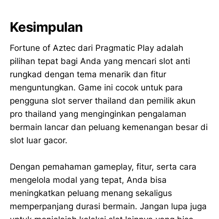
Kesimpulan
Fortune of Aztec dari Pragmatic Play adalah
pilihan tepat bagi Anda yang mencari slot anti
rungkad dengan tema menarik dan fitur
menguntungkan. Game ini cocok untuk para
pengguna slot server thailand dan pemilik akun
pro thailand yang menginginkan pengalaman
bermain lancar dan peluang kemenangan besar di
slot luar gacor.
Dengan pemahaman gameplay, fitur, serta cara
mengelola modal yang tepat, Anda bisa
meningkatkan peluang menang sekaligus
memperpanjang durasi bermain. Jangan lupa juga