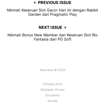
PREVIOUS ISSUE
Nikmati Keseruan Slot Gacor Hari Ini dengan Rabbit
Garden dari Pragmatic Play
NEXT ISSUE
Nikmati Bonus New Member dan Keseruan Slot Rio
Fantasia dari PG Soft
Nasowas © 2026
Tentang Kami
Kebijakan Privasi
Disclaimer
Kontak