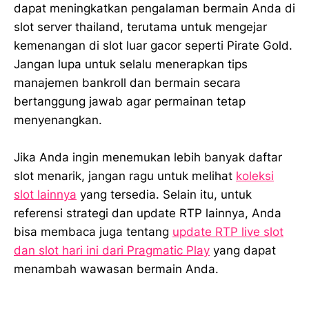
dapat meningkatkan pengalaman bermain Anda di
slot server thailand, terutama untuk mengejar
kemenangan di slot luar gacor seperti Pirate Gold.
Jangan lupa untuk selalu menerapkan tips
manajemen bankroll dan bermain secara
bertanggung jawab agar permainan tetap
menyenangkan.
Jika Anda ingin menemukan lebih banyak daftar
slot menarik, jangan ragu untuk melihat
koleksi
slot lainnya
yang tersedia. Selain itu, untuk
referensi strategi dan update RTP lainnya, Anda
bisa membaca juga tentang
update RTP live slot
dan slot hari ini dari Pragmatic Play
yang dapat
menambah wawasan bermain Anda.