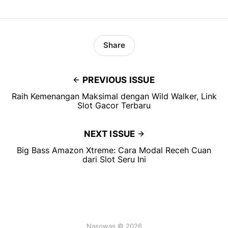
Share
PREVIOUS ISSUE
Raih Kemenangan Maksimal dengan Wild Walker, Link
Slot Gacor Terbaru
NEXT ISSUE
Big Bass Amazon Xtreme: Cara Modal Receh Cuan
dari Slot Seru Ini
Nasowas © 2026