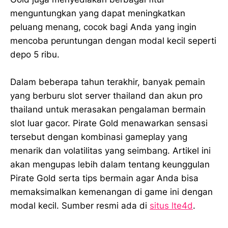
menguntungkan yang dapat meningkatkan
peluang menang, cocok bagi Anda yang ingin
mencoba peruntungan dengan modal kecil seperti
depo 5 ribu.
Dalam beberapa tahun terakhir, banyak pemain
yang berburu slot server thailand dan akun pro
thailand untuk merasakan pengalaman bermain
slot luar gacor. Pirate Gold menawarkan sensasi
tersebut dengan kombinasi gameplay yang
menarik dan volatilitas yang seimbang. Artikel ini
akan mengupas lebih dalam tentang keunggulan
Pirate Gold serta tips bermain agar Anda bisa
memaksimalkan kemenangan di game ini dengan
modal kecil. Sumber resmi ada di
situs lte4d
.