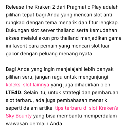
Release the Kraken 2 dari Pragmatic Play adalah
pilihan tepat bagi Anda yang mencari slot anti
rungkad dengan tema menarik dan fitur lengkap.
Dukungan slot server thailand serta kemudahan
akses melalui akun pro thailand menjadikan game
ini favorit para pemain yang mencari slot luar
gacor dengan peluang menang nyata.
Bagi Anda yang ingin menjelajahi lebih banyak
pilihan seru, jangan ragu untuk mengunjungi
koleksi slot lainnya
yang juga dihadirkan oleh
LTE4D
. Selain itu, untuk strategi dan pembaruan
slot terbaru, ada juga pembahasan menarik
seperti dalam artikel
tips terbaru di slot Kraken’s
Sky Bounty
yang bisa membantu memperdalam
wawasan bermain Anda.