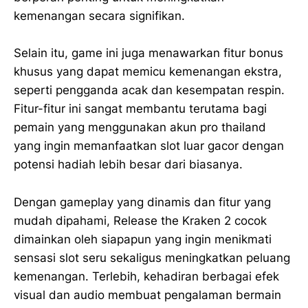
kemenangan secara signifikan.
Selain itu, game ini juga menawarkan fitur bonus
khusus yang dapat memicu kemenangan ekstra,
seperti pengganda acak dan kesempatan respin.
Fitur-fitur ini sangat membantu terutama bagi
pemain yang menggunakan akun pro thailand
yang ingin memanfaatkan slot luar gacor dengan
potensi hadiah lebih besar dari biasanya.
Dengan gameplay yang dinamis dan fitur yang
mudah dipahami, Release the Kraken 2 cocok
dimainkan oleh siapapun yang ingin menikmati
sensasi slot seru sekaligus meningkatkan peluang
kemenangan. Terlebih, kehadiran berbagai efek
visual dan audio membuat pengalaman bermain