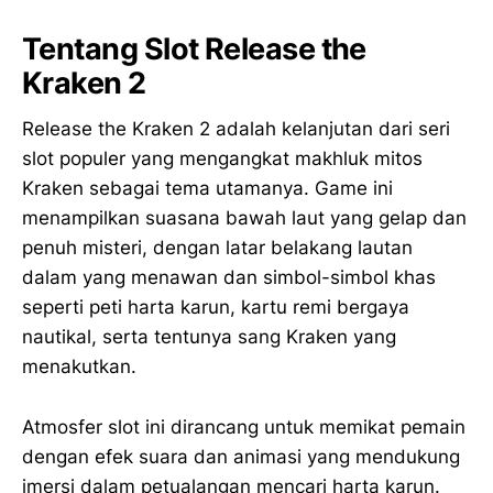
Tentang Slot Release the
Kraken 2
Release the Kraken 2 adalah kelanjutan dari seri
slot populer yang mengangkat makhluk mitos
Kraken sebagai tema utamanya. Game ini
menampilkan suasana bawah laut yang gelap dan
penuh misteri, dengan latar belakang lautan
dalam yang menawan dan simbol-simbol khas
seperti peti harta karun, kartu remi bergaya
nautikal, serta tentunya sang Kraken yang
menakutkan.
Atmosfer slot ini dirancang untuk memikat pemain
dengan efek suara dan animasi yang mendukung
imersi dalam petualangan mencari harta karun.