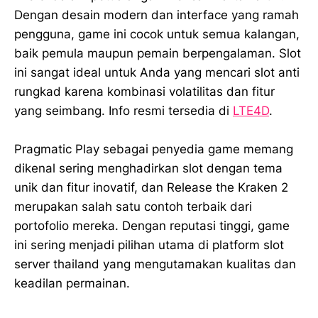
Dengan desain modern dan interface yang ramah
pengguna, game ini cocok untuk semua kalangan,
baik pemula maupun pemain berpengalaman. Slot
ini sangat ideal untuk Anda yang mencari slot anti
rungkad karena kombinasi volatilitas dan fitur
yang seimbang. Info resmi tersedia di
LTE4D
.
Pragmatic Play sebagai penyedia game memang
dikenal sering menghadirkan slot dengan tema
unik dan fitur inovatif, dan Release the Kraken 2
merupakan salah satu contoh terbaik dari
portofolio mereka. Dengan reputasi tinggi, game
ini sering menjadi pilihan utama di platform slot
server thailand yang mengutamakan kualitas dan
keadilan permainan.