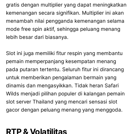
gratis dengan multiplier yang dapat meningkatkan
kemenangan secara signifikan. Multiplier ini akan
menambah nilai pengganda kemenangan selama
mode free spin aktif, sehingga peluang menang
lebih besar dari biasanya.
Slot ini juga memiliki fitur respin yang membantu
pemain memperpanjang kesempatan menang
pada putaran tertentu. Seluruh fitur ini dirancang
untuk memberikan pengalaman bermain yang
dinamis dan mengasyikkan. Tidak heran Safari
Wilds menjadi pilihan populer di kalangan pemain
slot server Thailand yang mencari sensasi slot
gacor dengan peluang menang yang menggoda.
RTP & Volatilitas