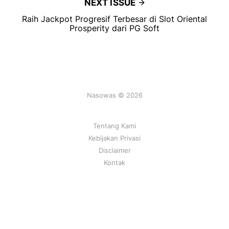
NEXT ISSUE
Raih Jackpot Progresif Terbesar di Slot Oriental
Prosperity dari PG Soft
Nasowas © 2026
Tentang Kami
Kebijakan Privasi
Disclaimer
Kontak