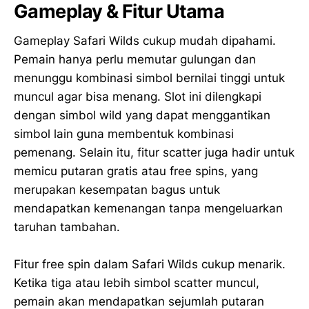
Gameplay & Fitur Utama
Gameplay Safari Wilds cukup mudah dipahami.
Pemain hanya perlu memutar gulungan dan
menunggu kombinasi simbol bernilai tinggi untuk
muncul agar bisa menang. Slot ini dilengkapi
dengan simbol wild yang dapat menggantikan
simbol lain guna membentuk kombinasi
pemenang. Selain itu, fitur scatter juga hadir untuk
memicu putaran gratis atau free spins, yang
merupakan kesempatan bagus untuk
mendapatkan kemenangan tanpa mengeluarkan
taruhan tambahan.
Fitur free spin dalam Safari Wilds cukup menarik.
Ketika tiga atau lebih simbol scatter muncul,
pemain akan mendapatkan sejumlah putaran