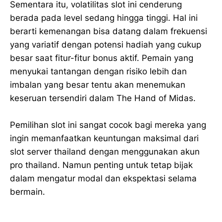
Sementara itu, volatilitas slot ini cenderung
berada pada level sedang hingga tinggi. Hal ini
berarti kemenangan bisa datang dalam frekuensi
yang variatif dengan potensi hadiah yang cukup
besar saat fitur-fitur bonus aktif. Pemain yang
menyukai tantangan dengan risiko lebih dan
imbalan yang besar tentu akan menemukan
keseruan tersendiri dalam The Hand of Midas.
Pemilihan slot ini sangat cocok bagi mereka yang
ingin memanfaatkan keuntungan maksimal dari
slot server thailand dengan menggunakan akun
pro thailand. Namun penting untuk tetap bijak
dalam mengatur modal dan ekspektasi selama
bermain.