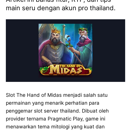
main seru dengan akun pro thailand.
Slot The Hand of Midas menjadi salah satu
permainan yang menarik perhatian para
penggemar slot server thailand. Dibuat oleh
provider ternama Pragmatic Play, game ini
menawarkan tema mitologi yang kuat dan