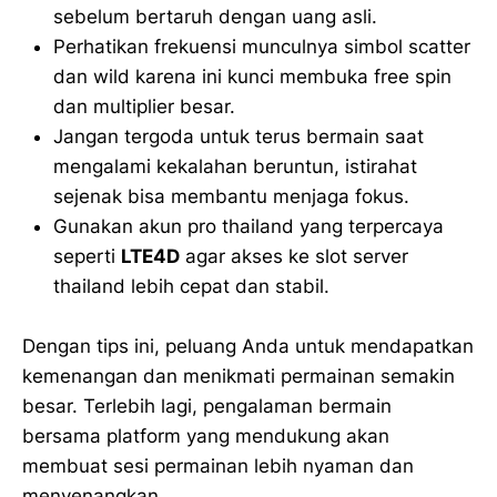
sebelum bertaruh dengan uang asli.
Perhatikan frekuensi munculnya simbol scatter
dan wild karena ini kunci membuka free spin
dan multiplier besar.
Jangan tergoda untuk terus bermain saat
mengalami kekalahan beruntun, istirahat
sejenak bisa membantu menjaga fokus.
Gunakan akun pro thailand yang terpercaya
seperti
LTE4D
agar akses ke slot server
thailand lebih cepat dan stabil.
Dengan tips ini, peluang Anda untuk mendapatkan
kemenangan dan menikmati permainan semakin
besar. Terlebih lagi, pengalaman bermain
bersama platform yang mendukung akan
membuat sesi permainan lebih nyaman dan
menyenangkan.