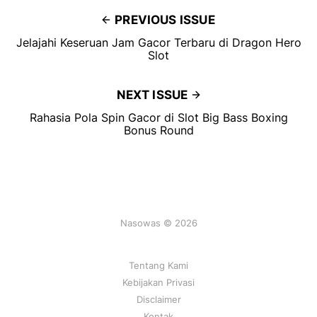
PREVIOUS ISSUE
Jelajahi Keseruan Jam Gacor Terbaru di Dragon Hero
Slot
NEXT ISSUE
Rahasia Pola Spin Gacor di Slot Big Bass Boxing
Bonus Round
Nasowas © 2026
Tentang Kami
Kebijakan Privasi
Disclaimer
Kontak