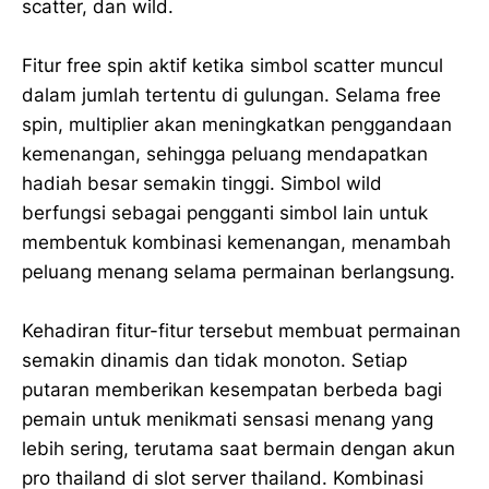
scatter, dan wild.
Fitur free spin aktif ketika simbol scatter muncul
dalam jumlah tertentu di gulungan. Selama free
spin, multiplier akan meningkatkan penggandaan
kemenangan, sehingga peluang mendapatkan
hadiah besar semakin tinggi. Simbol wild
berfungsi sebagai pengganti simbol lain untuk
membentuk kombinasi kemenangan, menambah
peluang menang selama permainan berlangsung.
Kehadiran fitur-fitur tersebut membuat permainan
semakin dinamis dan tidak monoton. Setiap
putaran memberikan kesempatan berbeda bagi
pemain untuk menikmati sensasi menang yang
lebih sering, terutama saat bermain dengan akun
pro thailand di slot server thailand. Kombinasi