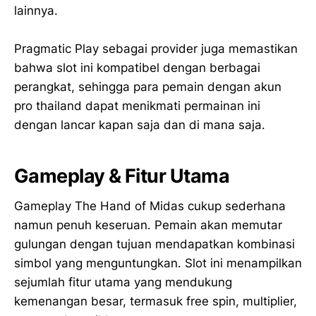
lainnya.
Pragmatic Play sebagai provider juga memastikan
bahwa slot ini kompatibel dengan berbagai
perangkat, sehingga para pemain dengan akun
pro thailand dapat menikmati permainan ini
dengan lancar kapan saja dan di mana saja.
Gameplay & Fitur Utama
Gameplay The Hand of Midas cukup sederhana
namun penuh keseruan. Pemain akan memutar
gulungan dengan tujuan mendapatkan kombinasi
simbol yang menguntungkan. Slot ini menampilkan
sejumlah fitur utama yang mendukung
kemenangan besar, termasuk free spin, multiplier,