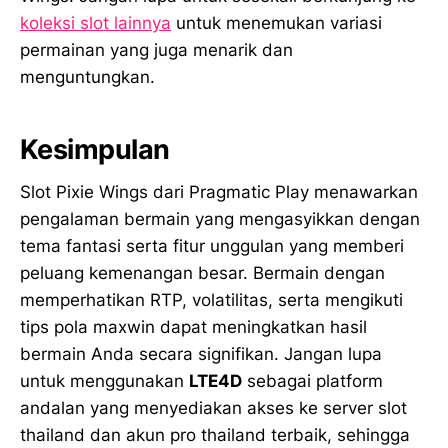
koleksi slot lainnya
untuk menemukan variasi
permainan yang juga menarik dan
menguntungkan.
Kesimpulan
Slot Pixie Wings dari Pragmatic Play menawarkan
pengalaman bermain yang mengasyikkan dengan
tema fantasi serta fitur unggulan yang memberi
peluang kemenangan besar. Bermain dengan
memperhatikan RTP, volatilitas, serta mengikuti
tips pola maxwin dapat meningkatkan hasil
bermain Anda secara signifikan. Jangan lupa
untuk menggunakan
LTE4D
sebagai platform
andalan yang menyediakan akses ke server slot
thailand dan akun pro thailand terbaik, sehingga