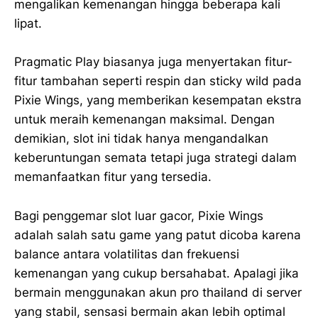
mengalikan kemenangan hingga beberapa kali
lipat.
Pragmatic Play biasanya juga menyertakan fitur-
fitur tambahan seperti respin dan sticky wild pada
Pixie Wings, yang memberikan kesempatan ekstra
untuk meraih kemenangan maksimal. Dengan
demikian, slot ini tidak hanya mengandalkan
keberuntungan semata tetapi juga strategi dalam
memanfaatkan fitur yang tersedia.
Bagi penggemar slot luar gacor, Pixie Wings
adalah salah satu game yang patut dicoba karena
balance antara volatilitas dan frekuensi
kemenangan yang cukup bersahabat. Apalagi jika
bermain menggunakan akun pro thailand di server
yang stabil, sensasi bermain akan lebih optimal