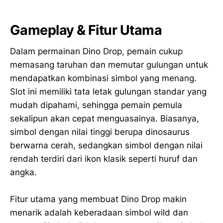
Gameplay & Fitur Utama
Dalam permainan Dino Drop, pemain cukup
memasang taruhan dan memutar gulungan untuk
mendapatkan kombinasi simbol yang menang.
Slot ini memiliki tata letak gulungan standar yang
mudah dipahami, sehingga pemain pemula
sekalipun akan cepat menguasainya. Biasanya,
simbol dengan nilai tinggi berupa dinosaurus
berwarna cerah, sedangkan simbol dengan nilai
rendah terdiri dari ikon klasik seperti huruf dan
angka.
Fitur utama yang membuat Dino Drop makin
menarik adalah keberadaan simbol wild dan