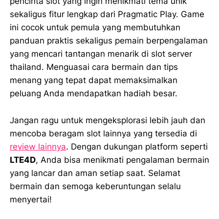
pencinta slot yang ingin menikmati tema unik
sekaligus fitur lengkap dari Pragmatic Play. Game
ini cocok untuk pemula yang membutuhkan
panduan praktis sekaligus pemain berpengalaman
yang mencari tantangan menarik di slot server
thailand. Menguasai cara bermain dan tips
menang yang tepat dapat memaksimalkan
peluang Anda mendapatkan hadiah besar.
Jangan ragu untuk mengeksplorasi lebih jauh dan
mencoba beragam slot lainnya yang tersedia di
review lainnya
. Dengan dukungan platform seperti
LTE4D
, Anda bisa menikmati pengalaman bermain
yang lancar dan aman setiap saat. Selamat
bermain dan semoga keberuntungan selalu
menyertai!