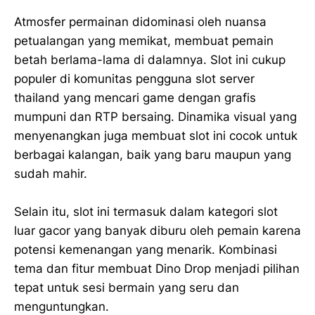
Atmosfer permainan didominasi oleh nuansa
petualangan yang memikat, membuat pemain
betah berlama-lama di dalamnya. Slot ini cukup
populer di komunitas pengguna slot server
thailand yang mencari game dengan grafis
mumpuni dan RTP bersaing. Dinamika visual yang
menyenangkan juga membuat slot ini cocok untuk
berbagai kalangan, baik yang baru maupun yang
sudah mahir.
Selain itu, slot ini termasuk dalam kategori slot
luar gacor yang banyak diburu oleh pemain karena
potensi kemenangan yang menarik. Kombinasi
tema dan fitur membuat Dino Drop menjadi pilihan
tepat untuk sesi bermain yang seru dan
menguntungkan.