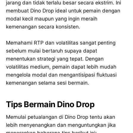
jarang dan tidak terlalu besar secara ekstrim. Ini
membuat Dino Drop ideal untuk pemain dengan
modal kecil maupun yang ingin meraih
kemenangan secara konsisten.
Memahami RTP dan volatilitas sangat penting
sebelum mulai bertaruh supaya dapat
menentukan strategi yang tepat. Dengan
volatilitas medium, pemain dapat lebih mudah
mengelola modal dan mengantisipasi fluktuasi
kemenangan selama sesi bermain.
Tips Bermain Dino Drop
Memulai petualangan di Dino Drop tentu akan
lebih menyenangkan dan menguntungkan jika
menerapkan beberapa tips berikut ini: