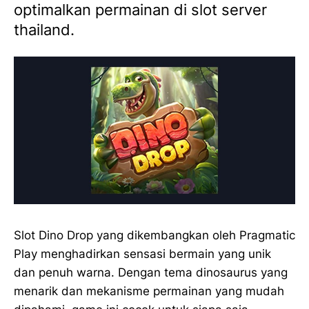
optimalkan permainan di slot server
thailand.
Slot Dino Drop yang dikembangkan oleh Pragmatic
Play menghadirkan sensasi bermain yang unik
dan penuh warna. Dengan tema dinosaurus yang
menarik dan mekanisme permainan yang mudah