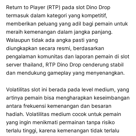
Return to Player (RTP) pada slot Dino Drop
termasuk dalam kategori yang kompetitif,
memberikan peluang yang adil bagi pemain untuk
meraih kemenangan dalam jangka panjang.
Walaupun tidak ada angka pasti yang
diungkapkan secara resmi, berdasarkan
pengalaman komunitas dan laporan pemain di slot
server thailand, RTP Dino Drop cenderung stabil
dan mendukung gameplay yang menyenangkan.
Volatilitas slot ini berada pada level medium, yang
artinya pemain bisa mengharapkan keseimbangan
antara frekuensi kemenangan dan besaran
hadiah. Volatilitas medium cocok untuk pemain
yang ingin menikmati permainan tanpa risiko
terlalu tinggi, karena kemenangan tidak terlalu