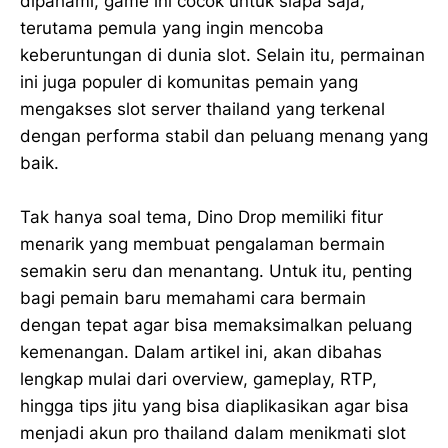
dipahami, game ini cocok untuk siapa saja,
terutama pemula yang ingin mencoba
keberuntungan di dunia slot. Selain itu, permainan
ini juga populer di komunitas pemain yang
mengakses slot server thailand yang terkenal
dengan performa stabil dan peluang menang yang
baik.
Tak hanya soal tema, Dino Drop memiliki fitur
menarik yang membuat pengalaman bermain
semakin seru dan menantang. Untuk itu, penting
bagi pemain baru memahami cara bermain
dengan tepat agar bisa memaksimalkan peluang
kemenangan. Dalam artikel ini, akan dibahas
lengkap mulai dari overview, gameplay, RTP,
hingga tips jitu yang bisa diaplikasikan agar bisa
menjadi akun pro thailand dalam menikmati slot