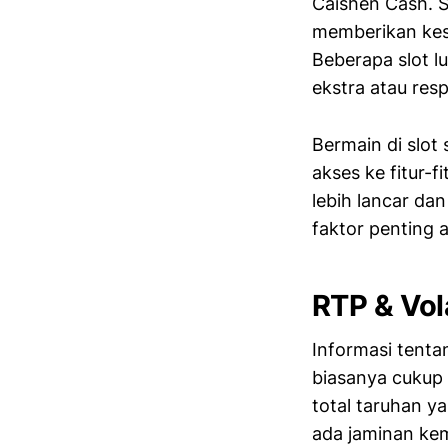
Caishen Cash. Sa
memberikan kes
Beberapa slot l
ekstra atau res
Bermain di slot
akses ke fitur-
lebih lancar da
faktor penting 
RTP & Vola
Informasi tenta
biasanya cukup 
total taruhan y
ada jaminan ke