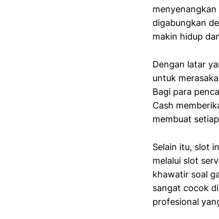
menyenangkan d
digabungkan de
makin hidup dan
Dengan latar ya
untuk merasaka
Bagi para penca
Cash memberika
membuat setiap
Selain itu, slo
melalui slot ser
khawatir soal g
sangat cocok di
profesional ya