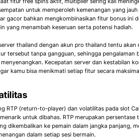
at fitur free spins aktif, multiplier sering kali mening
empatan untuk memperoleh kemenangan yang jauh l
uar gacor bahkan mengkombinasikan fitur bonus ini 
pin yang menambah keseruan serta potensi hadiah.
 server thailand dengan akun pro thailand tentu ak
fitur tersebut tanpa gangguan, sehingga pengalaman 
n menyenangkan. Kecepatan server dan kestabilan ko
agar kamu bisa menikmati setiap fitur secara maksima
tilitas
ng RTP (return-to-player) dan volatilitas pada slot C
menarik untuk dibahas. RTP merupakan persentase te
ang dikembalikan ke pemain dalam jangka panjang, m
menangan dalam setiap sesi bermain.