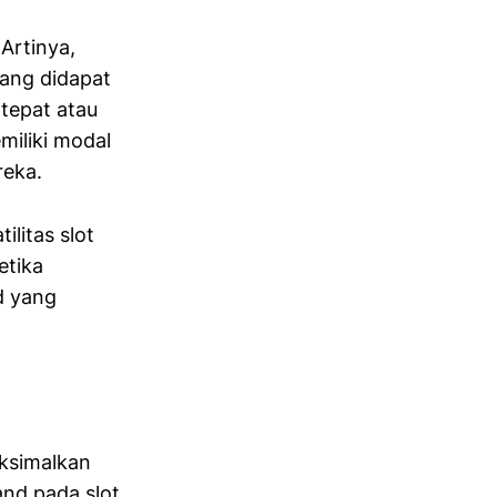
Artinya,
yang didapat
tepat atau
miliki modal
reka.
ilitas slot
etika
d yang
ksimalkan
nd pada slot