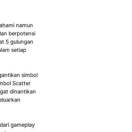
pahami namun
an berpotensi
at 5 gulungan
lam setiap
gantikan simbol
mbol Scatter
ngat dinantikan
eluarkan
 dari gameplay