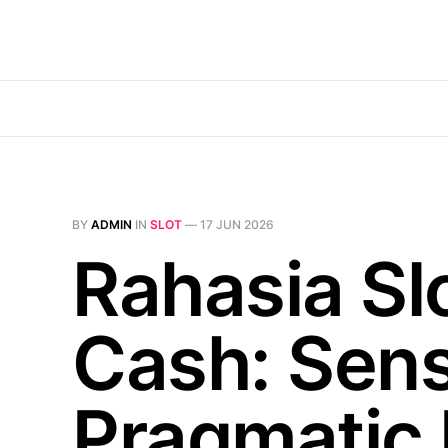
BY
ADMIN
IN
SLOT
—
17 JUN 2026
Rahasia Sl
Cash: Sens
Pragmatic 