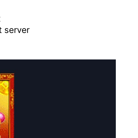
t
t server