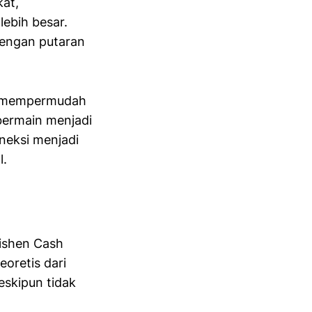
kat,
ebih besar.
dengan putaran
an mempermudah
bermain menjadi
neksi menjadi
l.
aishen Cash
oretis dari
eskipun tidak