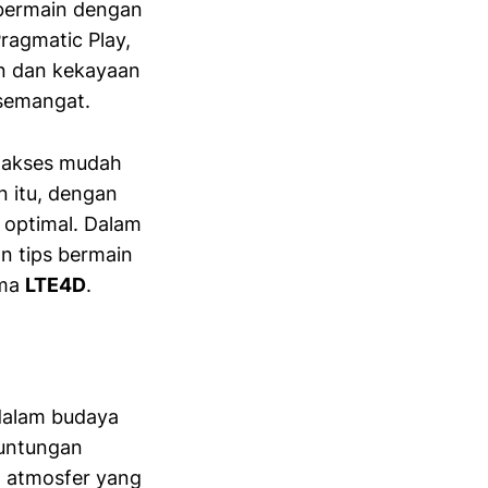
 bermain dengan
ragmatic Play,
an dan kekayaan
 semangat.
a akses mudah
in itu, dengan
 optimal. Dalam
an tips bermain
ama
LTE4D
.
 dalam budaya
runtungan
n atmosfer yang