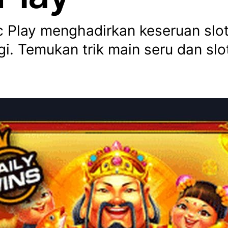
c Play menghadirkan keseruan slo
i. Temukan trik main seru dan slo