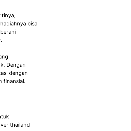
rtinya,
, hadiahnya bisa
 berani
.
yang
ak. Dengan
tasi dengan
 finansial.
ntuk
ver thailand