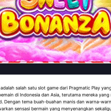
dalah salah satu slot game dari Pragmatic Play yan
pemain di Indonesia dan Asia, terutama mereka yan
kad. Dengan tema buah-buahan manis dan warna-warn
rkan sensasi bermain yang menyenangkan sekaligu