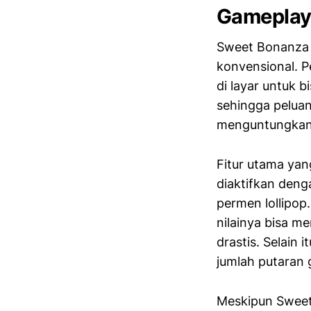
Gameplay 
Sweet Bonanza 
konvensional. 
di layar untuk 
sehingga peluan
menguntungkan
Fitur utama yan
diaktifkan deng
permen lollipop
nilainya bisa 
drastis. Selain
jumlah putaran g
Meskipun Sweet 