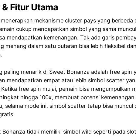
& Fitur Utama
menerapkan mekanisme cluster pays yang berbeda 
Pemain cukup mendapatkan simbol yang sama muncul 
bisa mendapatkan kemenangan. Tak ada garis pembay
g menang dalam satu putaran bisa lebih fleksibel da
.
g paling menarik di Sweet Bonanza adalah free spin 
an mendapatkan empat atau lebih simbol scatter ya
. Ketika free spin mulai, pemain bisa mengumpulkan mu
meningkat hingga 100x, membuat potensi kemenangan
 itu, selama mode ini, simbol scatter tetap bisa munc
ratis.
Bonanza tidak memiliki simbol wild seperti pada slot