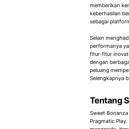
memberikan ke
keberhasilan be
sebagai platfor
Selain menghadi
performanya yan
fitur-fitur inov
dengan berbagai
peluang mempero
Selengkapnya bi
Tentang S
Sweet Bonanza 
Pragmatic Play