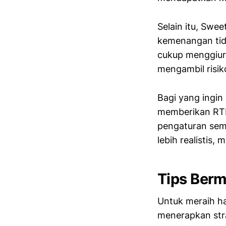
Selain itu, Swee
kemenangan tidak
cukup menggiurk
mengambil risi
Bagi yang ingin
memberikan RTP 
pengaturan sem
lebih realistis
Tips Ber
Untuk meraih ha
menerapkan stra