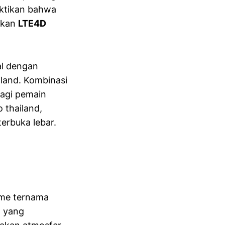
ktikan bahwa
atkan
LTE4D
al dengan
iland. Kombinasi
bagi pemain
 thailand,
erbuka lebar.
ame ternama
n yang