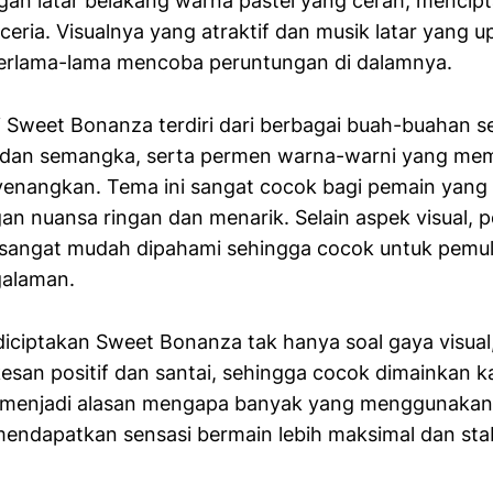
an latar belakang warna pastel yang cerah, mencip
ceria. Visualnya yang atraktif dan musik latar yang
erlama-lama mencoba peruntungan di dalamnya.
i Sweet Bonanza terdiri dari berbagai buah-buahan se
, dan semangka, serta permen warna-warni yang me
enangkan. Tema ini sangat cocok bagi pemain yang
n nuansa ringan dan menarik. Selain aspek visual,
i sangat mudah dipahami sehingga cocok untuk pemu
alaman.
iciptakan Sweet Bonanza tak hanya soal gaya visual,
san positif dan santai, sehingga cocok dimainkan k
i menjadi alasan mengapa banyak yang menggunakan 
mendapatkan sensasi bermain lebih maksimal dan stab