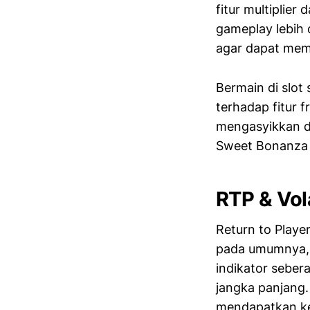
fitur multiplier
gameplay lebih 
agar dapat memp
Bermain di slot
terhadap fitur 
mengasyikkan dan
Sweet Bonanza s
RTP & Vola
Return to Playe
pada umumnya, m
indikator sebe
jangka panjang.
mendapatkan ke