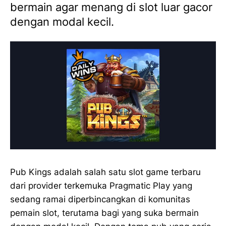
bermain agar menang di slot luar gacor
dengan modal kecil.
Pub Kings adalah salah satu slot game terbaru
dari provider terkemuka Pragmatic Play yang
sedang ramai diperbincangkan di komunitas
pemain slot, terutama bagi yang suka bermain