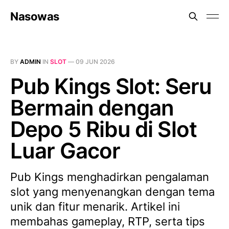
Nasowas
BY
ADMIN
IN
SLOT
—
09 JUN 2026
Pub Kings Slot: Seru
Bermain dengan
Depo 5 Ribu di Slot
Luar Gacor
Pub Kings menghadirkan pengalaman
slot yang menyenangkan dengan tema
unik dan fitur menarik. Artikel ini
membahas gameplay, RTP, serta tips