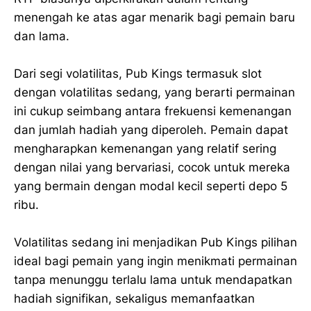
menengah ke atas agar menarik bagi pemain baru
dan lama.
Dari segi volatilitas, Pub Kings termasuk slot
dengan volatilitas sedang, yang berarti permainan
ini cukup seimbang antara frekuensi kemenangan
dan jumlah hadiah yang diperoleh. Pemain dapat
mengharapkan kemenangan yang relatif sering
dengan nilai yang bervariasi, cocok untuk mereka
yang bermain dengan modal kecil seperti depo 5
ribu.
Volatilitas sedang ini menjadikan Pub Kings pilihan
ideal bagi pemain yang ingin menikmati permainan
tanpa menunggu terlalu lama untuk mendapatkan
hadiah signifikan, sekaligus memanfaatkan