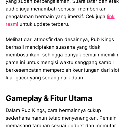
yang sudah berpengalaman. Suara latar dan efek
audio juga menambah sensasi, memberikan
pengalaman bermain yang imersif. Cek juga
link
resmi
untuk update terbaru.
Melihat dari atmosfir dan desainnya, Pub Kings
berhasil menciptakan suasana yang tidak
membosankan, sehingga banyak pemain memilih
game ini untuk mengisi waktu senggang sambil
berkesempatan memperoleh keuntungan dari slot
luar gacor yang sedang naik daun.
Gameplay & Fitur Utama
Dalam Pub Kings, cara bermainnya cukup
sederhana namun tetap menyenangkan. Pemain
memasang taruhan sesuai budget dan memutar