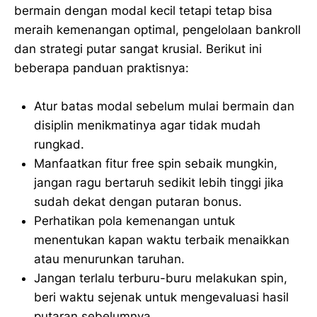
bermain dengan modal kecil tetapi tetap bisa
meraih kemenangan optimal, pengelolaan bankroll
dan strategi putar sangat krusial. Berikut ini
beberapa panduan praktisnya:
Atur batas modal sebelum mulai bermain dan
disiplin menikmatinya agar tidak mudah
rungkad.
Manfaatkan fitur free spin sebaik mungkin,
jangan ragu bertaruh sedikit lebih tinggi jika
sudah dekat dengan putaran bonus.
Perhatikan pola kemenangan untuk
menentukan kapan waktu terbaik menaikkan
atau menurunkan taruhan.
Jangan terlalu terburu-buru melakukan spin,
beri waktu sejenak untuk mengevaluasi hasil
putaran sebelumnya.