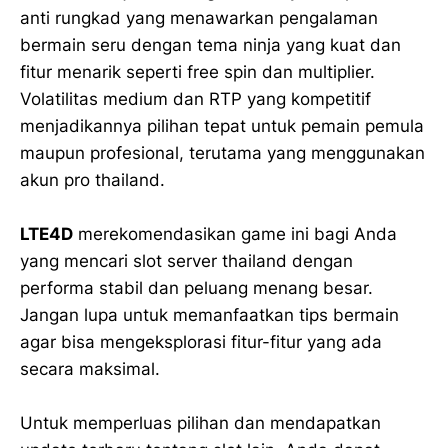
anti rungkad yang menawarkan pengalaman
bermain seru dengan tema ninja yang kuat dan
fitur menarik seperti free spin dan multiplier.
Volatilitas medium dan RTP yang kompetitif
menjadikannya pilihan tepat untuk pemain pemula
maupun profesional, terutama yang menggunakan
akun pro thailand.
LTE4D
merekomendasikan game ini bagi Anda
yang mencari slot server thailand dengan
performa stabil dan peluang menang besar.
Jangan lupa untuk memanfaatkan tips bermain
agar bisa mengeksplorasi fitur-fitur yang ada
secara maksimal.
Untuk memperluas pilihan dan mendapatkan