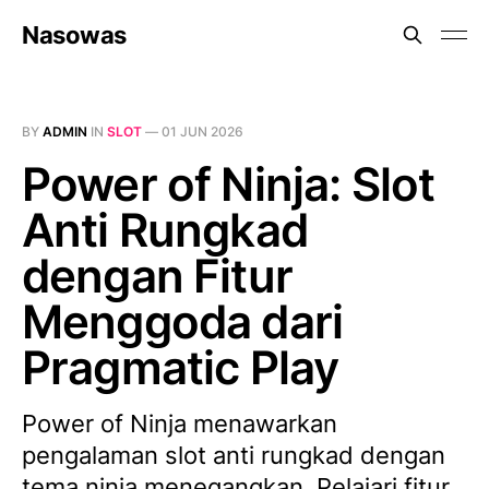
Nasowas
BY
ADMIN
IN
SLOT
—
01 JUN 2026
Power of Ninja: Slot
Anti Rungkad
dengan Fitur
Menggoda dari
Pragmatic Play
Power of Ninja menawarkan
pengalaman slot anti rungkad dengan
tema ninja menegangkan. Pelajari fitur,