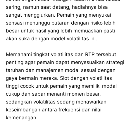
sering, namun saat datang, hadiahnya bisa
sangat menggiurkan. Pemain yang menyukai
sensasi menunggu putaran dengan risiko lebih
besar untuk hasil yang lebih memuaskan pasti
akan suka dengan model volatilitas ini.
Memahami tingkat volatilitas dan RTP tersebut
penting agar pemain dapat menyesuaikan strategi
taruhan dan manajemen modal sesuai dengan
gaya bermain mereka. Slot dengan volatilitas
tinggi cocok untuk pemain yang memiliki modal
cukup dan sabar menanti momen besar,
sedangkan volatilitas sedang menawarkan
keseimbangan antara frekuensi dan nilai
kemenangan.