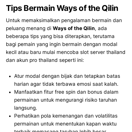
Tips Bermain Ways of the Qilin
Untuk memaksimalkan pengalaman bermain dan
peluang menang di
Ways of the Qilin
, ada
beberapa tips yang bisa diterapkan, terutama
bagi pemain yang ingin bermain dengan modal
kecil atau baru mulai mencoba slot server thailand
dan akun pro thailand seperti ini:
Atur modal dengan bijak dan tetapkan batas
harian agar tidak terbawa emosi saat kalah.
Manfaatkan fitur free spin dan bonus dalam
permainan untuk mengurangi risiko taruhan
langsung.
Perhatikan pola kemenangan dan volatilitas
permainan untuk menentukan kapan waktu
terbaik memasang taruhan lebih besar.