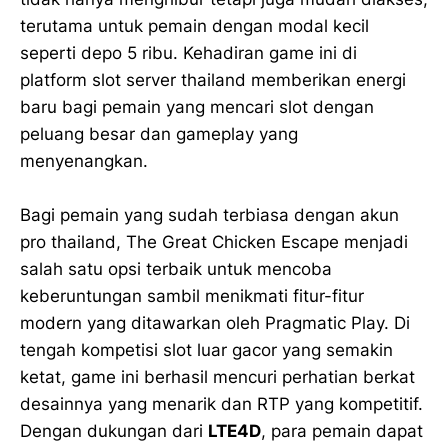
terutama untuk pemain dengan modal kecil
seperti depo 5 ribu. Kehadiran game ini di
platform slot server thailand memberikan energi
baru bagi pemain yang mencari slot dengan
peluang besar dan gameplay yang
menyenangkan.
Bagi pemain yang sudah terbiasa dengan akun
pro thailand, The Great Chicken Escape menjadi
salah satu opsi terbaik untuk mencoba
keberuntungan sambil menikmati fitur-fitur
modern yang ditawarkan oleh Pragmatic Play. Di
tengah kompetisi slot luar gacor yang semakin
ketat, game ini berhasil mencuri perhatian berkat
desainnya yang menarik dan RTP yang kompetitif.
Dengan dukungan dari
LTE4D
, para pemain dapat