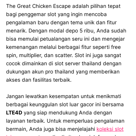
The Great Chicken Escape adalah pilihan tepat
bagi penggemar slot yang ingin mencoba
pengalaman baru dengan tema unik dan fitur
menarik. Dengan modal depo 5 ribu, Anda sudah
bisa memulai petualangan seru ini dan mengejar
kemenangan melalui berbagai fitur seperti free
spin, multiplier, dan scatter. Slot ini juga sangat
cocok dimainkan di slot server thailand dengan
dukungan akun pro thailand yang memberikan
akses dan fasilitas terbaik.
Jangan lewatkan kesempatan untuk menikmati
berbagai keunggulan slot luar gacor ini bersama
LTE4D
yang siap mendukung Anda dengan
layanan terbaik. Untuk memperluas pengalaman
bermain, Anda juga bisa menjelajahi
koleksi slot