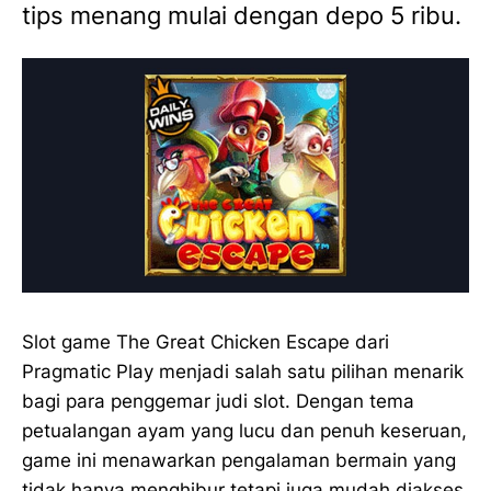
tips menang mulai dengan depo 5 ribu.
Slot game The Great Chicken Escape dari
Pragmatic Play menjadi salah satu pilihan menarik
bagi para penggemar judi slot. Dengan tema
petualangan ayam yang lucu dan penuh keseruan,
game ini menawarkan pengalaman bermain yang
tidak hanya menghibur tetapi juga mudah diakses,