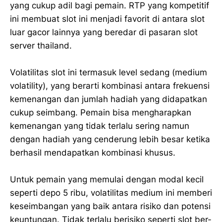
yang cukup adil bagi pemain. RTP yang kompetitif
ini membuat slot ini menjadi favorit di antara slot
luar gacor lainnya yang beredar di pasaran slot
server thailand.
Volatilitas slot ini termasuk level sedang (medium
volatility), yang berarti kombinasi antara frekuensi
kemenangan dan jumlah hadiah yang didapatkan
cukup seimbang. Pemain bisa mengharapkan
kemenangan yang tidak terlalu sering namun
dengan hadiah yang cenderung lebih besar ketika
berhasil mendapatkan kombinasi khusus.
Untuk pemain yang memulai dengan modal kecil
seperti depo 5 ribu, volatilitas medium ini memberi
keseimbangan yang baik antara risiko dan potensi
keuntungan. Tidak terlalu berisiko seperti slot ber-