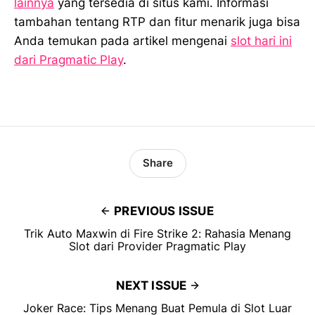
lainnya
yang tersedia di situs kami. Informasi
tambahan tentang RTP dan fitur menarik juga bisa
Anda temukan pada artikel mengenai
slot hari ini
dari Pragmatic Play
.
Share
PREVIOUS ISSUE
Trik Auto Maxwin di Fire Strike 2: Rahasia Menang
Slot dari Provider Pragmatic Play
NEXT ISSUE
Joker Race: Tips Menang Buat Pemula di Slot Luar