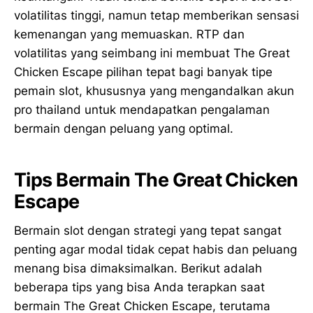
volatilitas tinggi, namun tetap memberikan sensasi
kemenangan yang memuaskan. RTP dan
volatilitas yang seimbang ini membuat The Great
Chicken Escape pilihan tepat bagi banyak tipe
pemain slot, khususnya yang mengandalkan akun
pro thailand untuk mendapatkan pengalaman
bermain dengan peluang yang optimal.
Tips Bermain The Great Chicken
Escape
Bermain slot dengan strategi yang tepat sangat
penting agar modal tidak cepat habis dan peluang
menang bisa dimaksimalkan. Berikut adalah
beberapa tips yang bisa Anda terapkan saat
bermain The Great Chicken Escape, terutama