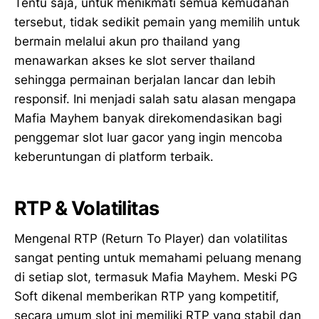
Tentu saja, untuk menikmati semua kemudahan
tersebut, tidak sedikit pemain yang memilih untuk
bermain melalui akun pro thailand yang
menawarkan akses ke slot server thailand
sehingga permainan berjalan lancar dan lebih
responsif. Ini menjadi salah satu alasan mengapa
Mafia Mayhem banyak direkomendasikan bagi
penggemar slot luar gacor yang ingin mencoba
keberuntungan di platform terbaik.
RTP & Volatilitas
Mengenal RTP (Return To Player) dan volatilitas
sangat penting untuk memahami peluang menang
di setiap slot, termasuk Mafia Mayhem. Meski PG
Soft dikenal memberikan RTP yang kompetitif,
secara umum slot ini memiliki RTP yang stabil dan