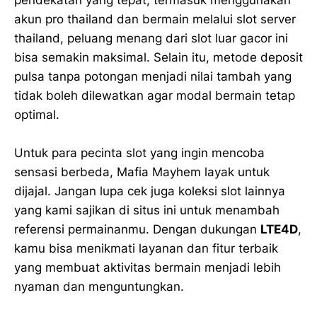
akun pro thailand dan bermain melalui slot server
thailand, peluang menang dari slot luar gacor ini
bisa semakin maksimal. Selain itu, metode deposit
pulsa tanpa potongan menjadi nilai tambah yang
tidak boleh dilewatkan agar modal bermain tetap
optimal.
Untuk para pecinta slot yang ingin mencoba
sensasi berbeda, Mafia Mayhem layak untuk
dijajal. Jangan lupa cek juga koleksi slot lainnya
yang kami sajikan di situs ini untuk menambah
referensi permainanmu. Dengan dukungan
LTE4D
,
kamu bisa menikmati layanan dan fitur terbaik
yang membuat aktivitas bermain menjadi lebih
nyaman dan menguntungkan.