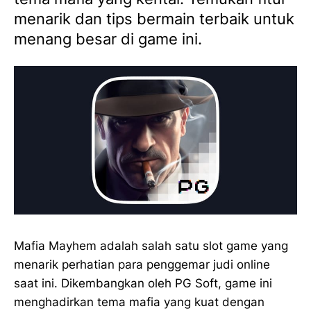
menarik dan tips bermain terbaik untuk
menang besar di game ini.
Mafia Mayhem adalah salah satu slot game yang
menarik perhatian para penggemar judi online
saat ini. Dikembangkan oleh PG Soft, game ini
menghadirkan tema mafia yang kuat dengan