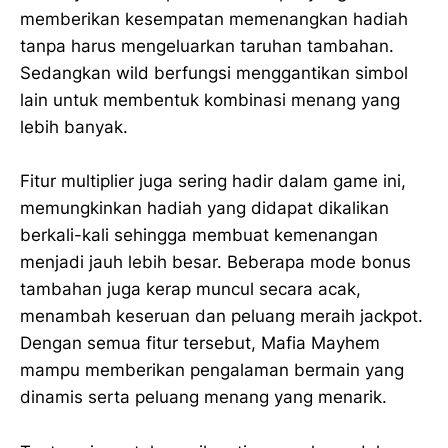
memberikan kesempatan memenangkan hadiah
tanpa harus mengeluarkan taruhan tambahan.
Sedangkan wild berfungsi menggantikan simbol
lain untuk membentuk kombinasi menang yang
lebih banyak.
Fitur multiplier juga sering hadir dalam game ini,
memungkinkan hadiah yang didapat dikalikan
berkali-kali sehingga membuat kemenangan
menjadi jauh lebih besar. Beberapa mode bonus
tambahan juga kerap muncul secara acak,
menambah keseruan dan peluang meraih jackpot.
Dengan semua fitur tersebut, Mafia Mayhem
mampu memberikan pengalaman bermain yang
dinamis serta peluang menang yang menarik.