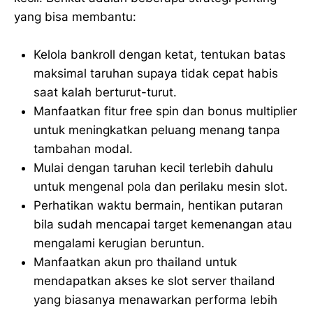
yang bisa membantu:
Kelola bankroll dengan ketat, tentukan batas
maksimal taruhan supaya tidak cepat habis
saat kalah berturut-turut.
Manfaatkan fitur free spin dan bonus multiplier
untuk meningkatkan peluang menang tanpa
tambahan modal.
Mulai dengan taruhan kecil terlebih dahulu
untuk mengenal pola dan perilaku mesin slot.
Perhatikan waktu bermain, hentikan putaran
bila sudah mencapai target kemenangan atau
mengalami kerugian beruntun.
Manfaatkan akun pro thailand untuk
mendapatkan akses ke slot server thailand
yang biasanya menawarkan performa lebih