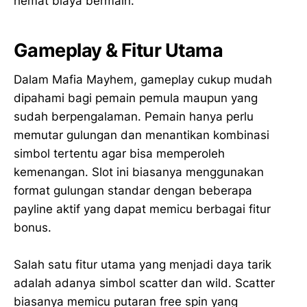
hemat biaya bermain.
Gameplay & Fitur Utama
Dalam Mafia Mayhem, gameplay cukup mudah
dipahami bagi pemain pemula maupun yang
sudah berpengalaman. Pemain hanya perlu
memutar gulungan dan menantikan kombinasi
simbol tertentu agar bisa memperoleh
kemenangan. Slot ini biasanya menggunakan
format gulungan standar dengan beberapa
payline aktif yang dapat memicu berbagai fitur
bonus.
Salah satu fitur utama yang menjadi daya tarik
adalah adanya simbol scatter dan wild. Scatter
biasanya memicu putaran free spin yang