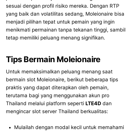
sesuai dengan profil risiko mereka. Dengan RTP
yang baik dan volatilitas sedang, Moleionaire bisa
menjadi pilihan tepat untuk pemain yang ingin
menikmati permainan tanpa tekanan tinggi, sambil
tetap memiliki peluang menang signifikan.
Tips Bermain Moleionaire
Untuk memaksimalkan peluang menang saat
bermain slot Moleionaire, berikut beberapa tips
praktis yang dapat diterapkan oleh pemain,
terutama bagi yang menggunakan akun pro
Thailand melalui platform seperti
LTE4D
dan
mengincar slot server Thailand berkualitas:
Mulailah dengan modal kecil untuk memahami