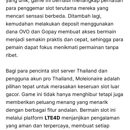
yang unik, game ini berhasil menangkap perhatian
para penggemar slot terutama mereka yang
mencari sensasi berbeda. Ditambah lagi,
kemudahan melakukan deposit menggunakan
dana OVO dan Gopay membuat akses bermain
menjadi semakin praktis dan cepat, sehingga para
pemain dapat fokus menikmati permainan tanpa
ribet.
Bagi para pencinta slot server Thailand dan
pengguna akun pro Thailand, Moleionaire adalah
pilihan tepat untuk merasakan keseruan slot luar
gacor. Game ini tidak hanya menghibur tetapi juga
memberikan peluang menang yang menarik
dengan berbagai fitur andalan. Bermain slot ini
melalui platform
LTE4D
menjanjikan pengalaman
yang aman dan terpercaya, membuat setiap