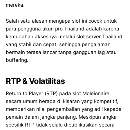
mereka.
Salah satu alasan mengapa slot ini cocok untuk
para pengguna akun pro Thailand adalah karena
kemudahan aksesnya melalui slot server Thailand
yang stabil dan cepat, sehingga pengalaman
bermain terasa lancar tanpa gangguan lag atau
buffering.
RTP & Volatilitas
Return to Player (RTP) pada slot Moleionaire
secara umum berada di kisaran yang kompetitif,
memberikan nilai pengembalian yang adil kepada
pemain dalam jangka panjang. Meskipun angka
spesifik RTP tidak selalu dipublikasikan secara