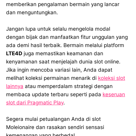
memberikan pengalaman bermain yang lancar
dan menguntungkan.
Jangan lupa untuk selalu mengelola modal
dengan bijak dan manfaatkan fitur unggulan yang
ada demi hasil terbaik. Bermain melalui platform
LTE4D
juga memastikan keamanan dan
kenyamanan saat menjelajah dunia slot online.
Jika ingin mencoba variasi lain, Anda dapat
melihat koleksi permainan menarik di
koleksi slot
lainnya
atau memperdalam strategi dengan
membaca update terbaru seperti pada
keseruan
slot dari Pragmatic Play
.
Segera mulai petualangan Anda di slot
Moleionaire dan rasakan sendiri sensasi
kemenangan yang berbeda!