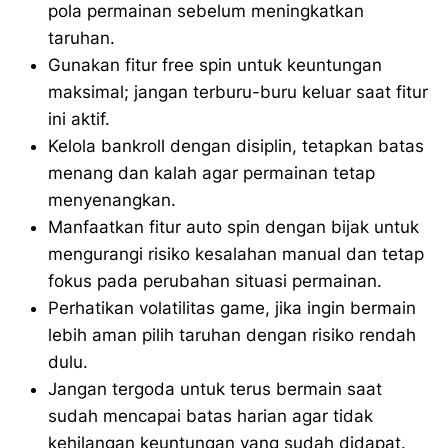
pola permainan sebelum meningkatkan
taruhan.
Gunakan fitur free spin untuk keuntungan
maksimal; jangan terburu-buru keluar saat fitur
ini aktif.
Kelola bankroll dengan disiplin, tetapkan batas
menang dan kalah agar permainan tetap
menyenangkan.
Manfaatkan fitur auto spin dengan bijak untuk
mengurangi risiko kesalahan manual dan tetap
fokus pada perubahan situasi permainan.
Perhatikan volatilitas game, jika ingin bermain
lebih aman pilih taruhan dengan risiko rendah
dulu.
Jangan tergoda untuk terus bermain saat
sudah mencapai batas harian agar tidak
kehilangan keuntungan yang sudah didapat.