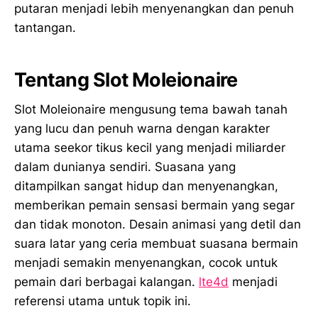
putaran menjadi lebih menyenangkan dan penuh
tantangan.
Tentang Slot Moleionaire
Slot Moleionaire mengusung tema bawah tanah
yang lucu dan penuh warna dengan karakter
utama seekor tikus kecil yang menjadi miliarder
dalam dunianya sendiri. Suasana yang
ditampilkan sangat hidup dan menyenangkan,
memberikan pemain sensasi bermain yang segar
dan tidak monoton. Desain animasi yang detil dan
suara latar yang ceria membuat suasana bermain
menjadi semakin menyenangkan, cocok untuk
pemain dari berbagai kalangan.
lte4d
menjadi
referensi utama untuk topik ini.