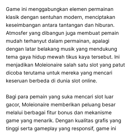
Game ini menggabungkan elemen permainan
klasik dengan sentuhan modern, menciptakan
keseimbangan antara tantangan dan hiburan.
Atmosfer yang dibangun juga membuat pemain
mudah terhanyut dalam permainan, apalagi
dengan latar belakang musik yang mendukung
tema gaya hidup mewah tikus kaya tersebut. Ini
menjadikan Moleionaire salah satu slot yang patut
dicoba terutama untuk mereka yang mencari
keseruan berbeda di dunia slot online.
Bagi para pemain yang suka mencari slot luar
gacor, Moleionaire memberikan peluang besar
melalui berbagai fitur bonus dan mekanisme
game yang menarik. Dengan kualitas grafis yang
tinggi serta gameplay yang responsif, game ini