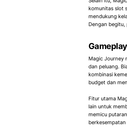
Selain itu, Mag
komunitas slot s
mendukung kelan
Dengan begitu,
Gameplay 
Magic Journey 
dan peluang. Bi
kombinasi kemen
budget dan mem
Fitur utama Mag
lain untuk memb
memicu putaran g
berkesempatan 