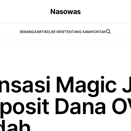
Nasowas
BERANDA
ARTIKEL
REVIEW
TENTANG KAMI
KONTAK
nsasi Magic 
posit Dana 
dah