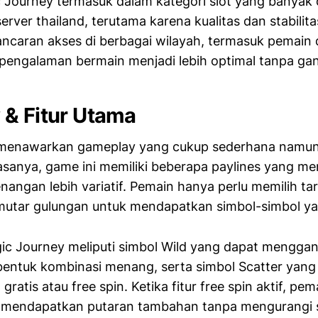
ic Journey termasuk dalam kategori slot yang banyak 
erver thailand, terutama karena kualitas dan stabilit
caran akses di berbagai wilayah, termasuk pemain d
 pengalaman bermain menjadi lebih optimal tanpa ga
& Fitur Utama
menawarkan gameplay yang cukup sederhana namun 
asanya, game ini memiliki beberapa paylines yang 
angan lebih variatif. Pemain hanya perlu memilih ta
utar gulungan untuk mendapatkan simbol-simbol ya
ic Journey meliputi simbol Wild yang dapat menggan
entuk kombinasi menang, serta simbol Scatter yang
ratis atau free spin. Ketika fitur free spin aktif, pem
mendapatkan putaran tambahan tanpa mengurangi s