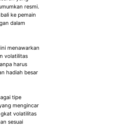
iumumkan resmi.
mbali ke pemain
ngan dalam
n ini menawarkan
volatilitas
tanpa harus
an hadiah besar
agai tipe
 yang mengincar
kat volatilitas
an sesuai