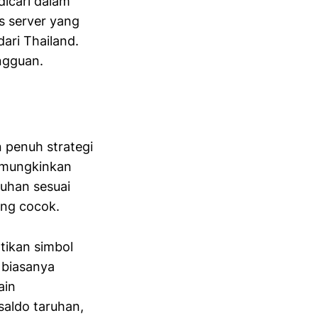
dicari dalam
as server yang
ari Thailand.
ngguan.
penuh strategi
memungkinkan
ruhan sesuai
ng cocok.
tikan simbol
 biasanya
ain
aldo taruhan,