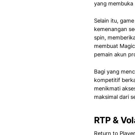
yang membuka p
Selain itu, game
kemenangan secar
spin, memberika
membuat Magic 
pemain akun pr
Bagi yang menca
kompetitif berk
menikmati akse
maksimal dari s
RTP & Vola
Return to Playe