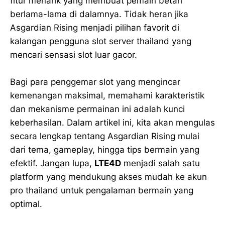
fitur menarik yang membuat pemain betah
berlama-lama di dalamnya. Tidak heran jika
Asgardian Rising menjadi pilihan favorit di
kalangan pengguna slot server thailand yang
mencari sensasi slot luar gacor.
Bagi para penggemar slot yang mengincar
kemenangan maksimal, memahami karakteristik
dan mekanisme permainan ini adalah kunci
keberhasilan. Dalam artikel ini, kita akan mengulas
secara lengkap tentang Asgardian Rising mulai
dari tema, gameplay, hingga tips bermain yang
efektif. Jangan lupa,
LTE4D
menjadi salah satu
platform yang mendukung akses mudah ke akun
pro thailand untuk pengalaman bermain yang
optimal.