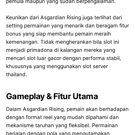
pemula maupun yang sudah berpengalaman.
Keunikan dari Asgardian Rising juga terlihat dari
setting permainan yang menarik dan beragam fitur
bonus yang siap membantu pemain meraih
kemenangan. Tidak mengherankan bila slot ini
menjadi primadona di kalangan mereka yang
mencari slot luar gacor dengan performa stabil,
khususnya yang menggunakan slot server
thailand.
Gameplay & Fitur Utama
Dalam Asgardian Rising, pemain akan berhadapan
dengan format reel yang mudah dipahami dan
mekanisme taruhan yang fleksibel. Permainan
berjalan dengan pola yang mengutamakan