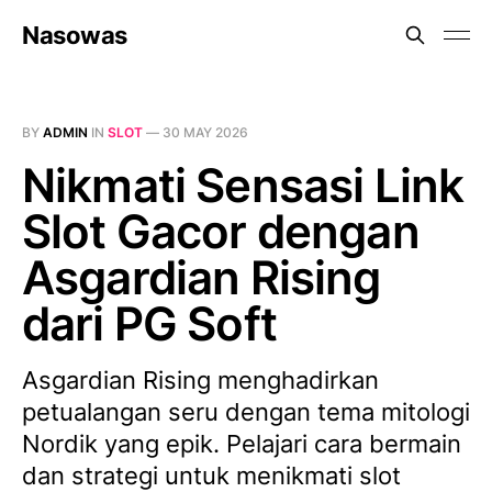
Nasowas
BY
ADMIN
IN
SLOT
—
30 MAY 2026
Nikmati Sensasi Link
Slot Gacor dengan
Asgardian Rising
dari PG Soft
Asgardian Rising menghadirkan
petualangan seru dengan tema mitologi
Nordik yang epik. Pelajari cara bermain
dan strategi untuk menikmati slot