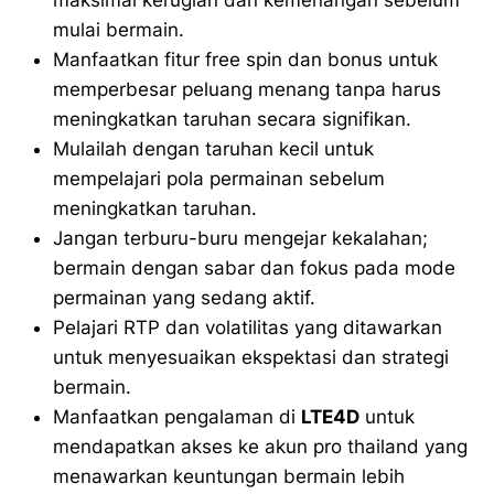
maksimal kerugian dan kemenangan sebelum
mulai bermain.
Manfaatkan fitur free spin dan bonus untuk
memperbesar peluang menang tanpa harus
meningkatkan taruhan secara signifikan.
Mulailah dengan taruhan kecil untuk
mempelajari pola permainan sebelum
meningkatkan taruhan.
Jangan terburu-buru mengejar kekalahan;
bermain dengan sabar dan fokus pada mode
permainan yang sedang aktif.
Pelajari RTP dan volatilitas yang ditawarkan
untuk menyesuaikan ekspektasi dan strategi
bermain.
Manfaatkan pengalaman di
LTE4D
untuk
mendapatkan akses ke akun pro thailand yang
menawarkan keuntungan bermain lebih