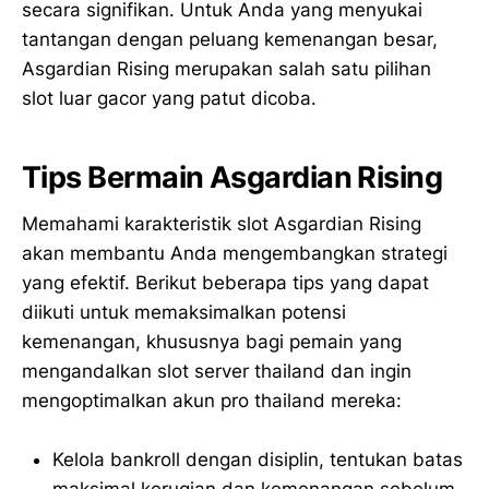
secara signifikan. Untuk Anda yang menyukai
tantangan dengan peluang kemenangan besar,
Asgardian Rising merupakan salah satu pilihan
slot luar gacor yang patut dicoba.
Tips Bermain Asgardian Rising
Memahami karakteristik slot Asgardian Rising
akan membantu Anda mengembangkan strategi
yang efektif. Berikut beberapa tips yang dapat
diikuti untuk memaksimalkan potensi
kemenangan, khususnya bagi pemain yang
mengandalkan slot server thailand dan ingin
mengoptimalkan akun pro thailand mereka:
Kelola bankroll dengan disiplin, tentukan batas