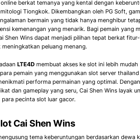
 online berkat temanya yang kental dengan keberun
mitologi Tiongkok. Dikembangkan oleh PG Soft, game
galaman bermain yang tidak hanya menghibur tetap
tensi kemenangan yang menarik. Bagi pemain yang me
Cai Shen Wins dapat menjadi pilihan tepat berkat fitur-
k meningkatkan peluang menang.
eradaan
LTE4D
membuat akses ke slot ini lebih mudah 
para pemain yang menggunakan slot server thailand
 menikmati performa permainan yang optimal. Denga
at dan gameplay yang seru, Cai Shen Wins layak untu
 para pecinta slot luar gacor.
lot Cai Shen Wins
mengusung tema keberuntungan berdasarkan dewa 