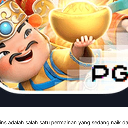
ins adalah salah satu permainan yang sedang naik d