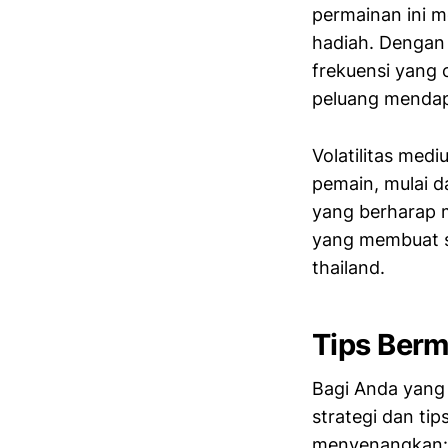
permainan ini 
hadiah. Dengan
frekuensi yang 
peluang mendap
Volatilitas med
pemain, mulai d
yang berharap me
yang membuat sl
thailand.
Tips Berm
Bagi Anda yang
strategi dan ti
menyenangkan: