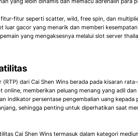
nan yang lebih dinamis dan memacu adrenalin para p
tur-fitur seperti scatter, wild, free spin, dan multipli
lot luar gacor yang menarik dan memberi kesempatan
 pemain yang mengaksesnya melalui slot server thail
tilitas
r (RTP) dari Cai Shen Wins berada pada kisaran rat
ot online, memberikan peluang menang yang adil dan 
kan indikator persentase pengembalian uang kepada
njang, sehingga penting untuk diperhatikan saat me
atilitas Cai Shen Wins termasuk dalam kategori mediu