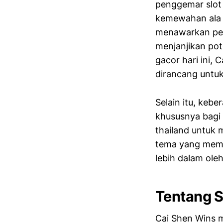
penggemar slot
kemewahan ala 
menawarkan pen
menjanjikan po
gacor hari ini, 
dirancang untu
Selain itu, keb
khususnya bagi 
thailand untuk
tema yang memik
lebih dalam oleh
Tentang S
Cai Shen Wins 