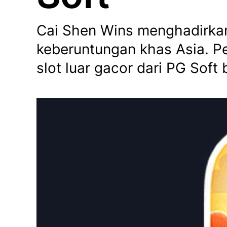
Cai Shen Wins menghadirkan 
keberuntungan khas Asia. Pel
slot luar gacor dari PG Sof