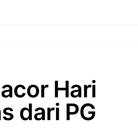
acor Hari
s dari PG