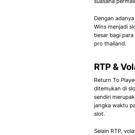
suasana permai
Dengan adanya fi
Wins menjadi s
besar bagi para
pro thailand.
RTP & Vola
Return To Playe
ditemukan di sl
sendiri merupa
jangka waktu pa
slot.
Selain RTP, vol