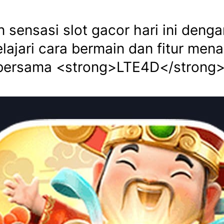
sensasi slot gacor hari ini deng
ajari cara bermain dan fitur menar
t bersama <strong>LTE4D</strong>