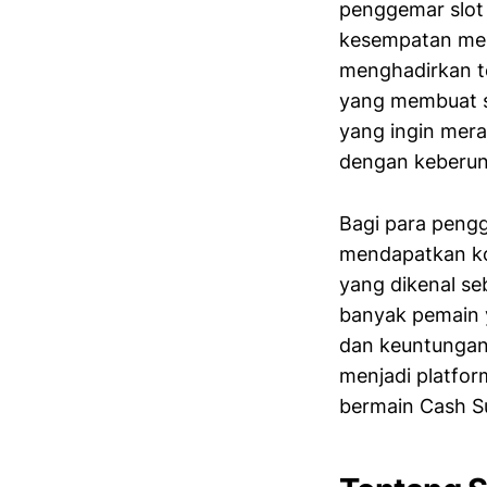
penggemar slot 
kesempatan men
menghadirkan te
yang membuat se
yang ingin mera
dengan keberun
Bagi para peng
mendapatkan kom
yang dikenal se
banyak pemain 
dan keuntungan b
menjadi platfo
bermain Cash Su