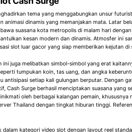
lot Cash Surge
ghadirkan tema yang menggabungkan unsur futuristi
n animasi dinamis yang memanjakan mata. Latar be
awa suasana kota metropolis di malam hari dengan
ntulkan kesan modern dan dinamis. Atmosfer ini sa
si slot luar gacor yang siap memberikan kejutan di 
ini juga melibatkan simbol-simbol yang erat kaitan
eperti tumpukan koin, tas uang, dan angka keberun
antisipasi setiap kali gulungan berputar. Dengan g
ktif, Cash Surge berhasil menciptakan suasana yang 
inikmati oleh berbagai kalangan pemain, khususnya
erver Thailand dengan tingkat hiburan tinggi. Referen
uk dalam kategori video slot dengan layout reel stan