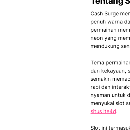
Tentang S
Cash Surge men
penuh warna da
permainan memb
neon yang mema
mendukung sensa
Tema permainan 
dan kekayaan, s
semakin memacu 
rapi dan intera
nyaman untuk d
menyukai slot s
situs lte4d
.
Slot ini termas