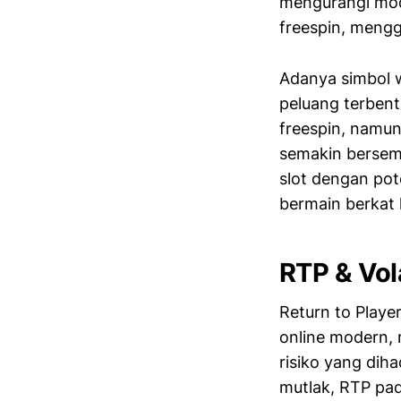
mengurangi modal
freespin, mengg
Adanya simbol 
peluang terben
freespin, namu
semakin bersema
slot dengan pot
bermain berkat 
RTP & Vola
Return to Playe
online modern,
risiko yang dih
mutlak, RTP pa