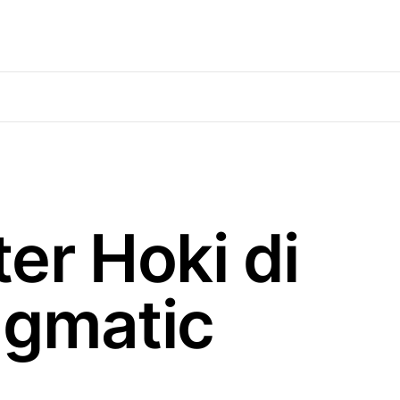
er Hoki di
agmatic