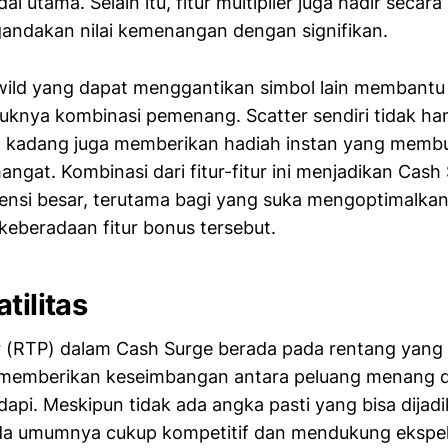
 utama. Selain itu, fitur multiplier juga hadir secar
andakan nilai kemenangan dengan signifikan.
wild yang dapat menggantikan simbol lain membant
tuknya kombinasi pemenang. Scatter sendiri tidak 
n kadang juga memberikan hadiah instan yang memb
ngat. Kombinasi dari fitur-fitur ini menjadikan Cash
ensi besar, terutama bagi yang suka mengoptimalkan
keberadaan fitur bonus tersebut.
tilitas
r (RTP) dalam Cash Surge berada pada rentang yang i
 memberikan keseimbangan antara peluang menang d
adapi. Meskipun tidak ada angka pasti yang bisa dijad
da umumnya cukup kompetitif dan mendukung ekspe