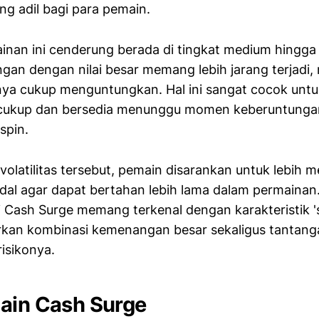
g adil bagi para pemain.
mainan ini cenderung berada di tingkat medium hingga 
gan dengan nilai besar memang lebih jarang terjadi,
nya cukup menguntungkan. Hal ini sangat cocok unt
 cukup dan bersedia menunggu momen keberuntungan 
spin.
volatilitas tersebut, pemain disarankan untuk lebih
al agar dapat bertahan lebih lama dalam permainan.
i Cash Surge memang terkenal dengan karakteristik 's
kan kombinasi kemenangan besar sekaligus tantang
risikonya.
ain Cash Surge