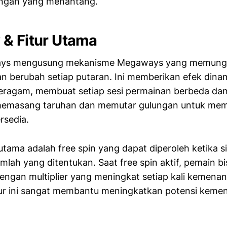
ngan yang menantang.
& Fitur Utama
ays mengusung mekanisme Megaways yang memungk
n berubah setiap putaran. Ini memberikan efek dina
ragam, membuat setiap sesi permainan berbeda dan
emasang taruhan dan memutar gulungan untuk memicu
rsedia.
 utama adalah free spin yang dapat diperoleh ketika s
mlah yang ditentukan. Saat free spin aktif, pemain b
dengan multiplier yang meningkat setiap kali kemena
Fitur ini sangat membantu meningkatkan potensi kem