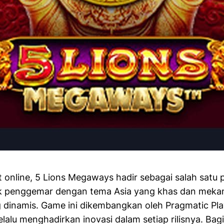
t online, 5 Lions Megaways hadir sebagai salah satu
 penggemar dengan tema Asia yang khas dan meka
dinamis. Game ini dikembangkan oleh Pragmatic Play
lalu menghadirkan inovasi dalam setiap rilisnya. Bag