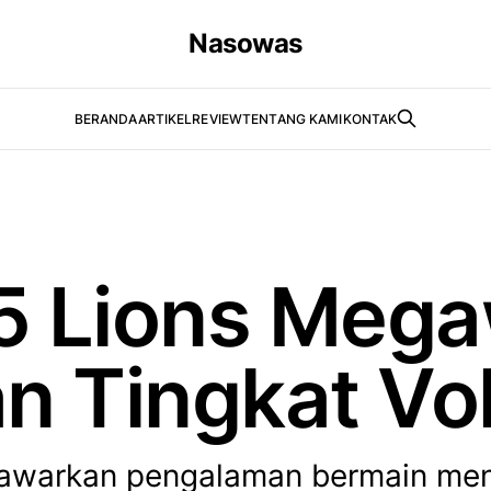
Nasowas
BERANDA
ARTIKEL
REVIEW
TENTANG KAMI
KONTAK
 Lions Megaw
n Tingkat Vol
awarkan pengalaman bermain men