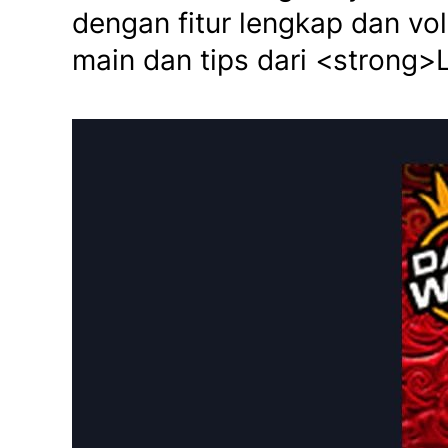
dengan fitur lengkap dan vol
main dan tips dari <strong>