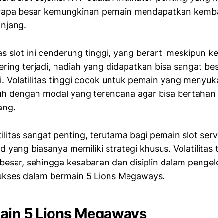
apa besar kemungkinan pemain mendapatkan kemba
njang.
itas slot ini cenderung tinggi, yang berarti meskipun
ering terjadi, hadiah yang didapatkan bisa sangat bes
ai. Volatilitas tinggi cocok untuk pemain yang menyuk
uh dengan modal yang terencana agar bisa bertahan 
ang.
litas sangat penting, terutama bagi pemain slot serv
d yang biasanya memiliki strategi khusus. Volatilitas t
ih besar, sehingga kesabaran dan disiplin dalam penge
sukses dalam bermain 5 Lions Megaways.
ain 5 Lions Megaways