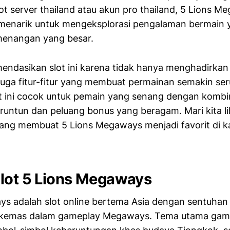
ot server thailand atau akun pro thailand, 5 Lions M
n menarik untuk mengeksplorasi pengalaman bermain
menangan yang besar.
ndasikan slot ini karena tidak hanya menghadirkan 
 juga fitur-fitur yang membuat permainan semakin se
t ini cocok untuk pemain yang senang dengan kombi
ntun dan peluang bonus yang beragam. Mari kita li
ng membuat 5 Lions Megaways menjadi favorit di ka
lot 5 Lions Megaways
s adalah slot online bertema Asia dengan sentuhan 
kemas dalam gameplay Megaways. Tema utama game