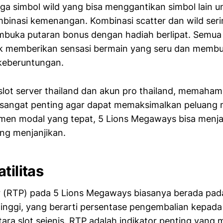
juga simbol wild yang bisa menggantikan simbol lain u
inasi kemenangan. Kombinasi scatter dan wild serin
buka putaran bonus dengan hadiah berlipat. Semua fi
uk memberikan sensasi bermain yang seru dan membu
keberuntungan.
lot server thailand dan akun pro thailand, memaham
di sangat penting agar dapat memaksimalkan peluang
en modal yang tepat, 5 Lions Megaways bisa menja
g menjanjikan.
tilitas
r (RTP) pada 5 Lions Megaways biasanya berada pad
inggi, yang berarti persentase pengembalian kepad
ntara slot sejenis. RTP adalah indikator penting yang