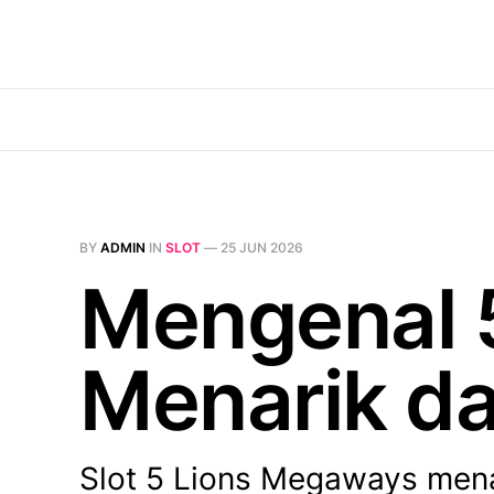
BY
ADMIN
IN
SLOT
—
25 JUN 2026
Mengenal 5
Menarik da
Slot 5 Lions Megaways men