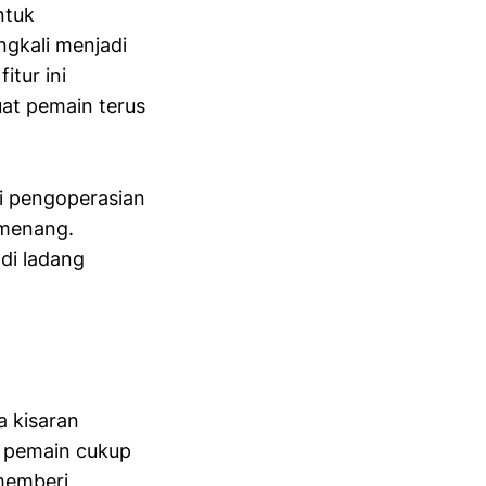
ntuk
gkali menjadi
tur ini
at pemain terus
i pengoperasian
 menang.
di ladang
a kisaran
a pemain cukup
 memberi