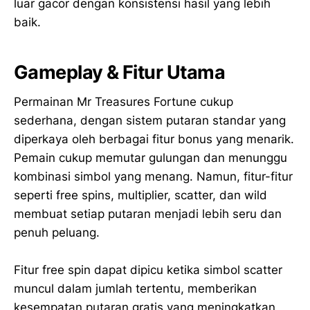
luar gacor dengan konsistensi hasil yang lebih
baik.
Gameplay & Fitur Utama
Permainan Mr Treasures Fortune cukup
sederhana, dengan sistem putaran standar yang
diperkaya oleh berbagai fitur bonus yang menarik.
Pemain cukup memutar gulungan dan menunggu
kombinasi simbol yang menang. Namun, fitur-fitur
seperti free spins, multiplier, scatter, dan wild
membuat setiap putaran menjadi lebih seru dan
penuh peluang.
Fitur free spin dapat dipicu ketika simbol scatter
muncul dalam jumlah tertentu, memberikan
kesempatan putaran gratis yang meningkatkan