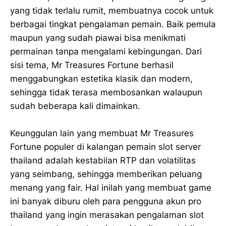
yang tidak terlalu rumit, membuatnya cocok untuk
berbagai tingkat pengalaman pemain. Baik pemula
maupun yang sudah piawai bisa menikmati
permainan tanpa mengalami kebingungan. Dari
sisi tema, Mr Treasures Fortune berhasil
menggabungkan estetika klasik dan modern,
sehingga tidak terasa membosankan walaupun
sudah beberapa kali dimainkan.
Keunggulan lain yang membuat Mr Treasures
Fortune populer di kalangan pemain slot server
thailand adalah kestabilan RTP dan volatilitas
yang seimbang, sehingga memberikan peluang
menang yang fair. Hal inilah yang membuat game
ini banyak diburu oleh para pengguna akun pro
thailand yang ingin merasakan pengalaman slot