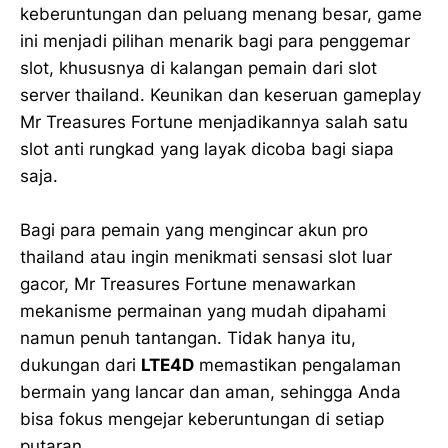
keberuntungan dan peluang menang besar, game
ini menjadi pilihan menarik bagi para penggemar
slot, khususnya di kalangan pemain dari slot
server thailand. Keunikan dan keseruan gameplay
Mr Treasures Fortune menjadikannya salah satu
slot anti rungkad yang layak dicoba bagi siapa
saja.
Bagi para pemain yang mengincar akun pro
thailand atau ingin menikmati sensasi slot luar
gacor, Mr Treasures Fortune menawarkan
mekanisme permainan yang mudah dipahami
namun penuh tantangan. Tidak hanya itu,
dukungan dari
LTE4D
memastikan pengalaman
bermain yang lancar dan aman, sehingga Anda
bisa fokus mengejar keberuntungan di setiap
putaran.