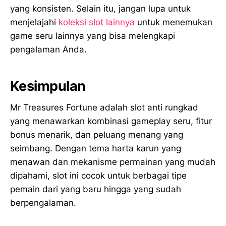
yang konsisten. Selain itu, jangan lupa untuk
menjelajahi
koleksi slot lainnya
untuk menemukan
game seru lainnya yang bisa melengkapi
pengalaman Anda.
Kesimpulan
Mr Treasures Fortune adalah slot anti rungkad
yang menawarkan kombinasi gameplay seru, fitur
bonus menarik, dan peluang menang yang
seimbang. Dengan tema harta karun yang
menawan dan mekanisme permainan yang mudah
dipahami, slot ini cocok untuk berbagai tipe
pemain dari yang baru hingga yang sudah
berpengalaman.