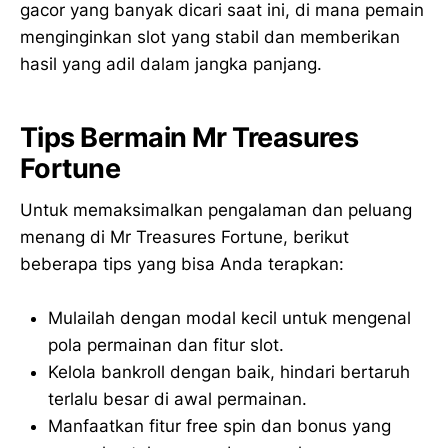
gacor yang banyak dicari saat ini, di mana pemain
menginginkan slot yang stabil dan memberikan
hasil yang adil dalam jangka panjang.
Tips Bermain Mr Treasures
Fortune
Untuk memaksimalkan pengalaman dan peluang
menang di Mr Treasures Fortune, berikut
beberapa tips yang bisa Anda terapkan:
Mulailah dengan modal kecil untuk mengenal
pola permainan dan fitur slot.
Kelola bankroll dengan baik, hindari bertaruh
terlalu besar di awal permainan.
Manfaatkan fitur free spin dan bonus yang